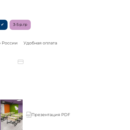
 ✔
3-5 р.гр
о России
Удобная оплата
Презентация PDF