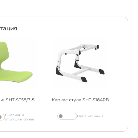
тация
е SHT-ST58/3-5
Каркас стула SHT-S184PB
В наличии
Нет в наличии
от 50 шт и более