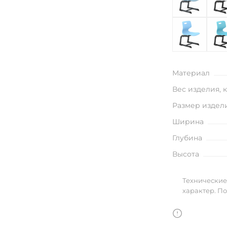
улья
в
Материал
Вес изделия, 
Размер издел
Ширина
Глубина
Высота
Технические
характер. П