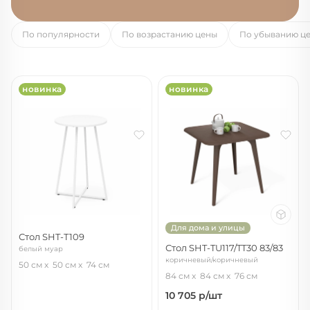
По популярности
По возрастанию цены
По убыванию ц
новинка
новинка
Для дома и улицы
Стол SHT-T109
Стол SHT-TU117/TT30 83/83
белый муар
коричневый/коричневый
50 см
50 см
74 см
84 см
84 см
76 см
10 705
р/шт