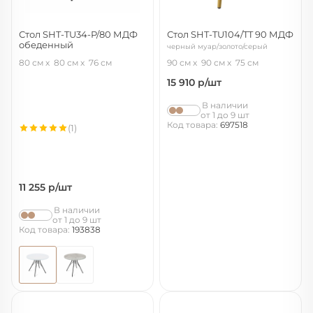
Стол SHT-TU34-P/80 МДФ
Стол SHT-TU104/TT 90 МДФ
обеденный
черный муар/золото/серый
черный муар/белоснежная
мрамор
80 см
80 см
76 см
90 см
90 см
75 см
шагрень
15 910
р/шт
В наличии
от 1 до 9 шт
Код товара:
697518
(1)
11 255
р/шт
В наличии
от 1 до 9 шт
Код товара:
193838