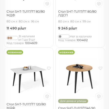
Стол SHT-TU117/TT 80/80
Стол SHT-TU117/TT 80/80
МДФ
ЛДСП
черный/ассаль
белый/белый снег
80 см
80 см
96 см
80 см
80 см
99 см
11 490
р/шт
9 245
р/шт
В наличии
Нет в наличии
от 1 до 9 шт
Код товара:
1004612
Код товара:
1004609
новинка
новинка
Для дома и улицы
Стол SHT-TU117/TT 120/80
МДФ
Стол SHT-TU117/TT46 90