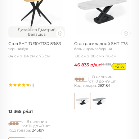
Дизайнер Дмитрий
Балашов
Стол SHT-TU30/TT30 83/83
Стол раскладной SHT-T75
черный/бук
белый мрамор/черный
84 см
84 см
75 см
180 см
90 см
76 см
46 835
р/шт
95 235
-51%
В наличии
от 10 до 49 шт
(1)
Код товара:
262184
13 365
р/шт
В наличии
от 10 до 49 шт
Код товара:
245197