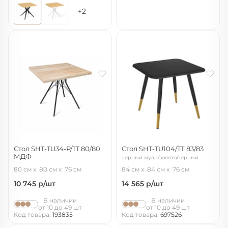
+2
Стол SHT-TU34-P/TT 80/80
Стол SHT-TU104/TТ 83/83
МДФ
черный муар/золото/черный
черный муар/дуб сонома
80 см
80 см
76 см
84 см
84 см
76 см
светлый
10 745
р/шт
14 565
р/шт
В наличии
В наличии
от 10 до 49 шт
от 10 до 49 шт
Код товара:
193835
Код товара:
697526