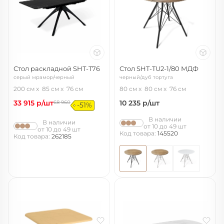
Стол раскладной SHT-T76
Стол SHT-TU2-1/80 МДФ
серый мрамор/черный
черный/дуб тортуга
200 см
85 см
76 см
80 см
80 см
76 см
33 915
р/шт
10 235
р/шт
68 960
-51%
В наличии
В наличии
от 10 до 49 шт
от 10 до 49 шт
Код товара:
145520
Код товара:
262185