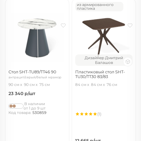
из армированного
пластика
Дизайнер Дмитрий
Балашов
Стол SHT-TU89/TT46 90
Пластиковый стол SHT-
TU30/TT30 83/83
антрацит/серый/белый мрамор
коричневый
90 см
90 см
75 см
84 см
84 см
76 см
коричневый/коричневый
23 340
р/шт
В наличии
от 1 до 9 шт
Код товара:
530859
(1)
12 665
р/шт