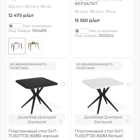
ВЕРЗАЛИТ
черный/белоснежная шагрень
120 см
80 см
96 см
черный/дуб
90 см
90 см
76 см
12 475
р/шт
15 550
р/шт
Нет в наличии
Код товара:
1004616
Нет в наличии
Код товара:
1002524
из армированного
из армированного
пластика
пластика
Дизайнер Дмитрий
Дизайнер Дмитрий
Балашов
Балашов
Пластиковый стол SHT-
Пластиковый стол SHT-
TU30/TT30 83/83 черный
TU30/TT30 83/83 белый/