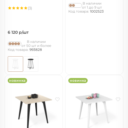
В наличии
от 1 до 9 шт
(3)
Код товара:
1002523
6 120
р/шт
В наличии
от 50 шт и более
Код товара:
993828
новинка
новинка