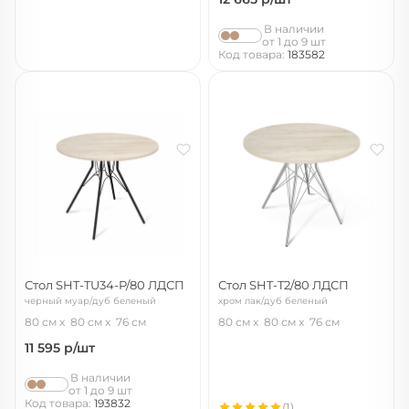
В наличии
от 1 до 9 шт
Код товара:
183582
Стол SHT-TU34-P/80 ЛДСП
Стол SHT-T2/80 ЛДСП
черный муар/дуб беленый
хром лак/дуб беленый
80 см
80 см
76 см
80 см
80 см
76 см
11 595
р/шт
В наличии
от 1 до 9 шт
Код товара:
193832
(1)