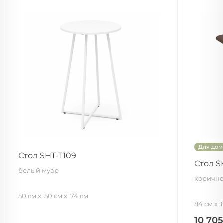
Для дом
Стол SHT-T109
Стол S
белый муар
коричн
50 см
50 см
74 см
84 см
10 70