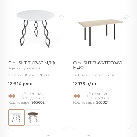
Стол SHT-TU17/80 МДФ
Стол SHT-TU66/TT 120/80
МДФ
черный муар/белый
черный/ассаль
80 см
80 см
76 см
120 см
80 см
73 см
12 620
р/шт
12 175
р/шт
В наличии
В наличии
от 1 до 9 шт
от 1 до 9 шт
Код товара:
965602
Код товара:
263321