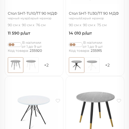
Стол SHT-TU10/TT 90 МДФ
Стол SHT-TU30/TT 90 МДФ
черный муар/серый мрамор
черный/серый мрамор
90 см
90 см
76 см
90 см
90 см
75 см
11 590
р/шт
14 010
р/шт
В наличии
В наличии
от 1 до 9 шт
от 1 до 9 шт
Код товара:
235920
Код товара:
235915
+2
+2