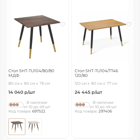
Стол SHT-TU104/80/80
Стол SHT-TU104/TT46
МДФ
120/80
черный муар/золото/палисандр
черный муар/золото/дуб
80 см
80 см
76 см
120 см
80 см
77 см
14 040
р/шт
24 445
р/шт
В наличии
В наличии
от 10 до 49 шт
от 10 до 49 шт
Код товара:
697522
Код товара:
297406