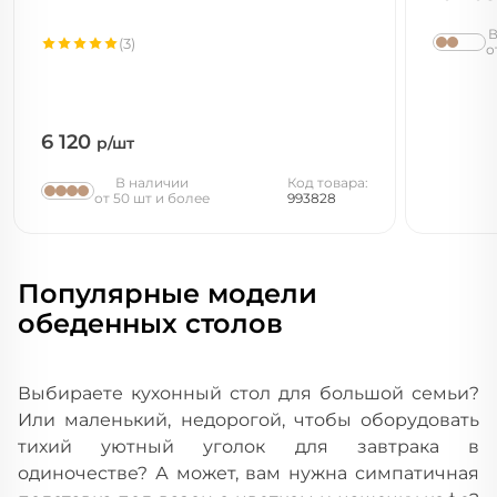
В
(3)
о
6 120
р/шт
В наличии
Код товара:
от 50 шт и более
993828
Популярные модели
обеденных столов
Выбираете кухонный стол для большой семьи?
Или маленький, недорогой, чтобы оборудовать
тихий уютный уголок для завтрака в
одиночестве? А может, вам нужна симпатичная