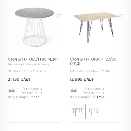
Стол SHT-TU85/TT90 МДФ
Стол SHT-TU10/TT 120/80
МДФ
белый муар/серый мрамор
черный муар/ассаль
90 см
90 см
76 см
120 см
80 см
77 см
21 150
р/шт
12 995
р/шт
В наличии
В наличии
от 1 до 9 шт
от 1 до 9 шт
Код товара:
299691
Код товара:
1002510