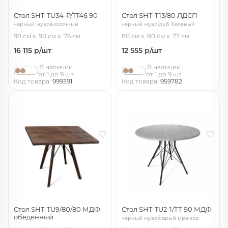
Стол SHT-TU34-P/TT46 90
Стол SHT-T13/80 ЛДСП
черный муар/молочный
черный муар/дуб беленый
90 см
90 см
76 см
80 см
80 см
77 см
16 115
р/шт
12 555
р/шт
В наличии
В наличии
от 1 до 9 шт
от 1 до 9 шт
Код товара:
999391
Код товара:
959782
Стол SHT-TU9/80/80 МДФ
Стол SHT-TU2-1/ТТ 90 МДФ
обеденный
черный муар/серый мрамор
венге/палисандр