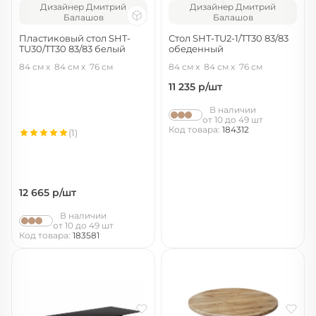
Дизайнер Дмитрий
Дизайнер Дмитрий
Балашов
Балашов
Пластиковый стол SHT-
Стол SHT-TU2-1/TT30 83/83
TU30/TT30 83/83 белый
обеденный
белый/белый
белый/хром лак
84 см
84 см
76 см
84 см
84 см
76 см
11 235
р/шт
В наличии
от 10 до 49 шт
Код товара:
184312
(1)
12 665
р/шт
В наличии
от 10 до 49 шт
Код товара:
183581