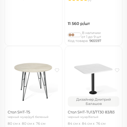
11 560
р/шт
В наличии
от 1 до 9 шт
Код товара:
965597
Дизайнер Дмитрий
Балашов
Стол SHT-T5
Стол SHT-TU13/TT30 83/83
черный муар/дуб беленый
черный муар/белый
80 см
80 см
76 см
84 см
84 см
76 см