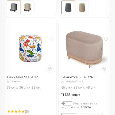
Банкетка SHT-B12
Банкетка SHT-B21-1
диномикс
латте/кофейный
36 см
36 см
38 см
69 см
36 см
45 см
11 125
р/шт
Нет в наличии
Код товара:
269614
(5)