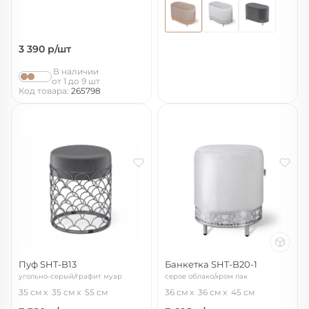
3 390
р/шт
В наличии
от 1 до 9 шт
Код товара:
265798
Пуф SHT-B13
Банкетка SHT-B20-1
угольно-серый/графит муар
серое облако/хром лак
35 см
35 см
55 см
36 см
36 см
45 см