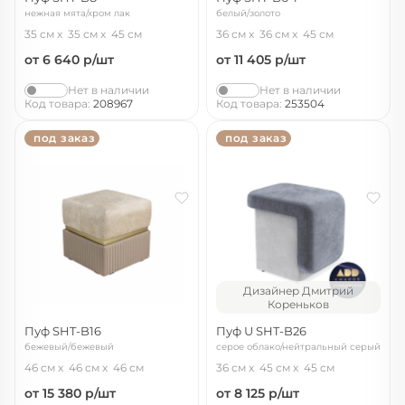
нежная мята/хром лак
белый/золото
35 см
35 см
45 см
36 см
36 см
45 см
от 6 640
р/шт
от 11 405
р/шт
Нет в наличии
Нет в наличии
Код товара:
208967
Код товара:
253504
под заказ
под заказ
Дизайнер Дмитрий
Кореньков
Пуф SHT-B16
Пуф U SHT-B26
бежевый/бежевый
серое облако/нейтральный серый
46 см
46 см
46 см
36 см
45 см
45 см
от 15 380
р/шт
от 8 125
р/шт