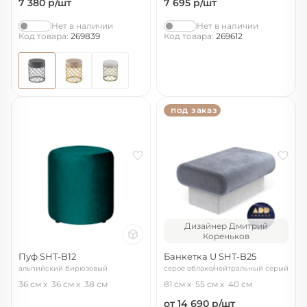
7 380
р/шт
7 695
р/шт
Нет в наличии
Нет в наличии
Код товара:
269839
Код товара:
269612
под заказ
Дизайнер Дмитрий
Кореньков
Пуф SHT-B12
Банкетка U SHT-B25
альпийский бирюзовый
серое облако/нейтральный серый
36 см
36 см
38 см
81 см
55 см
40 см
от 14 690
р/шт