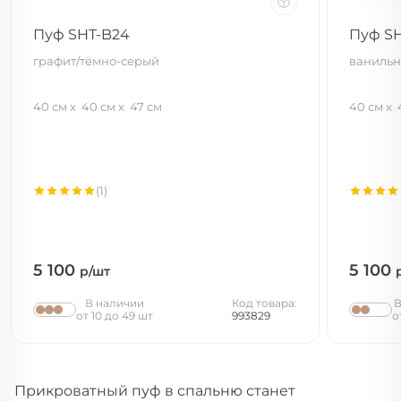
Пуф SHT-B24
Пуф S
графит/тёмно-серый
ванильн
40 см
40 см
47 см
40 см
(1)
5 100
5 100
р/шт
В наличии
Код товара:
В
от 10 до 49 шт
993829
о
Прикроватный пуф в спальню станет