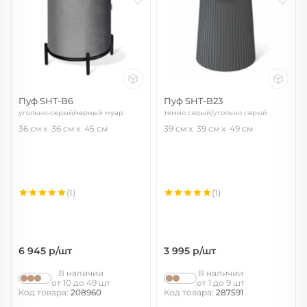
Пуф SHT-B6
Пуф SHT-B23
угольно-серый/черный муар
темно серый/угольно серый
36 см
36 см
45 см
39 см
39 см
49 см
(1)
(1)
6 945
р/шт
3 995
р/шт
В наличии
В наличии
от 10 до 49 шт
от 1 до 9 шт
Код товара:
208960
Код товара:
287591