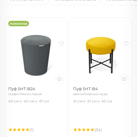
новинка
Пуф SHT-B24
Пуф SHT-B4
графит/тёмно-серый
желтый/черный муар
40 см
40 см
47 см
41 см
41 см
40 см
(1)
(34)