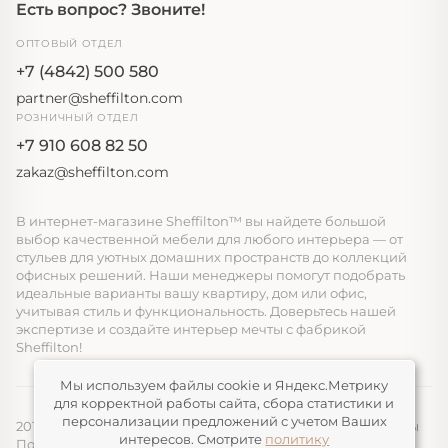
Есть вопрос? Звоните!
ОПТОВЫЙ ОТДЕЛ
+7 (4842) 500 580
partner@sheffilton.com
РОЗНИЧНЫЙ ОТДЕЛ
+7 910 608 82 50
zakaz@sheffilton.com
В интернет-магазине Sheffilton™ вы найдете большой
выбор качественной мебели для любого интерьера — от
стульев для уютных домашних пространств до коллекций
офисных решений. Наши менеджеры помогут подобрать
идеальные варианты вашу квартиру, дом или офис,
учитывая стиль и функциональность. Доверьтесь нашей
экспертизе и создайте интерьер мечты с фабрикой
Sheffilton!
Мы используем файлы cookie и Яндекс.Метрику
для корректной работы сайта, сбора статистики и
персонализации предложений с учетом Ваших
2014-2026, ООО «ЭЛМАТ», Sheffilton™ Все права защищены
интересов. Смотрите
политику
Политика конфиденциальности