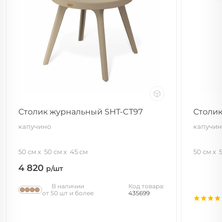
Столик журнальный SHT-CT97
Столик
капучино
капучин
50 см
50 см
45 см
50 см
4 820
р/шт
В наличии
Код товара:
от 50 шт и более
435699