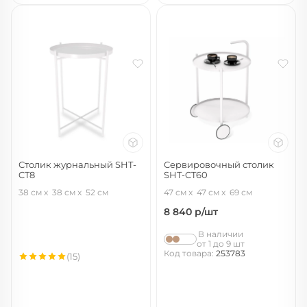
Столик журнальный SHT-
Сервировочный столик
CT8
SHT-CT60
белый муар
белый муар/белый
38 см
38 см
52 см
47 см
47 см
69 см
8 840
р/шт
В наличии
от 1 до 9 шт
Код товара:
253783
(15)