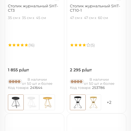
Столик журнальный SHT-
Столик журнальный SHT-
CT3
CT10-1
черный муар
черный муар
35 см
35 см
45 см
47 см
47 см
60 см
(16)
(5)
1 855
р/шт
2 295
р/шт
В наличии
В наличии
от 50 шт и более
от 50 шт и более
Код товара:
241644
Код товара:
253786
+2