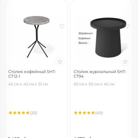
Столик кофейный SHT-
Столик журнальный SHT-
CT12-1
CT94
черный муар/лофт медь
черный
42 см
42 см
51 см
50 см
50 см
45 см
(20)
(49)