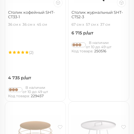
Столик кофейный SHT-
Столик журнальный SHT-
CT33-1
CT52-3
белый муар/бетон лофт
кариф/черный муар
36 см
36 см
45 см
67 см
57 см
37 см
6 715
р/шт
В наличии
от 10 до 49 шт
Код товара:
250516
(2)
4 735
р/шт
В наличии
от 10 до 49 шт
Код товара:
229457