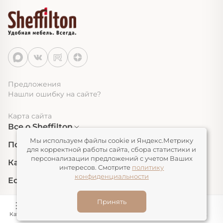
Предложения
Нашли ошибку на сайте?
Карта сайта
Все о Sheffilton
Мы используем файлы cookie и Яндекс.Метрику
Полезная информация
для корректной работы сайта, сбора статистики и
персонализации предложений с учетом Ваших
Каталог
интересов. Смотрите
политику
конфиденциальности
Есть вопрос? Звоните!
ОПТОВЫЙ ОТДЕЛ
Принять
+7 (4842) 500 580
Каталог
Конструктор
Корзина
Избранное
ЛК