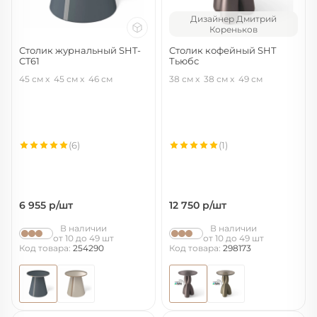
Дизайнер Дмитрий
Кореньков
Столик журнальный SHT-
Столик кофейный SHT
CT61
Тьюбс
антрацит/серый
кориандр
45 см
45 см
46 см
38 см
38 см
49 см
(6)
(1)
6 955
р/шт
12 750
р/шт
В наличии
В наличии
от 10 до 49 шт
от 10 до 49 шт
Код товара:
254290
Код товара:
298173