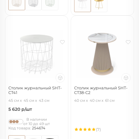
Столик журнальный SHT-
Столик журнальный SHT-
CT41
CT38-C2
мисандея/белый муар
корица/мраморное золото
45 см
45 см
43 см
40 см
40 см
61 см
5 620
р/шт
В наличии
от 10 до 49 шт
Код товара:
254674
(7)