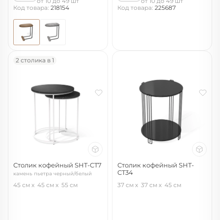
от 10 до 49 шт
от 10 до 49 шт
Код товара:
218154
Код товара:
225687
2 столика в 1
Столик кофейный SHT-CT7
Столик кофейный SHT-
CT34
камень пьетра черный/белый
черный муар/черный глянец
муар
45 см
45 см
55 см
37 см
37 см
45 см