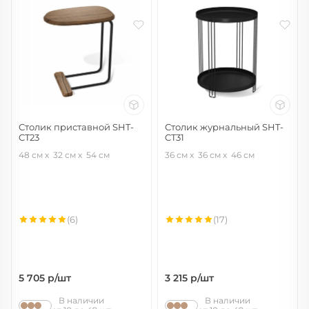
Столик приставной SHT-
Столик журнальный SHT-
CT23
CT31
черный муар/лесной орех
черный муар
48 см
32 см
54 см
36 см
36 см
46 см
(6)
(17)
5 705
р/шт
3 215
р/шт
В наличии
В наличии