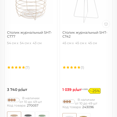
Столик журнальный SHT-
Столик журнальный SHT-
CT77
CT42
ассаль/кофейный
белый муар
54 см
54 см
43 см
45 см
45 см
45 см
(7)
(1)
3 740
р/шт
1 039
р/шт
1 385
-25%
В наличии
В наличии
от 10 до 49 шт
от 10 до 49 шт
Код товара:
270057
Код товара:
243096