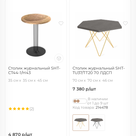
Столик журнальный SHT-
Столик журнальный SHT-
CT44-1/H43
TU37/ТТ20 70 ЛДСП
тирион/черный муар
золото/бетон чикаго темно-серый
35 см
35 см
45 см
70 см
70 см
46 см
7 380
р/шт
В наличии
от 1 до 9 шт
Код товара:
214478
(2)
4 870
р/шт