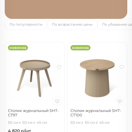
По популярности
По возрастанию цены
По убыванию ц
новинка
новинка
Столик журнальный SHT-
Столик журнальный SHT-
CT97
CT100
капучино
капучино/пиния
50 см
50 см
45 см
50 см
50 см
45 см
4 820
р/шт