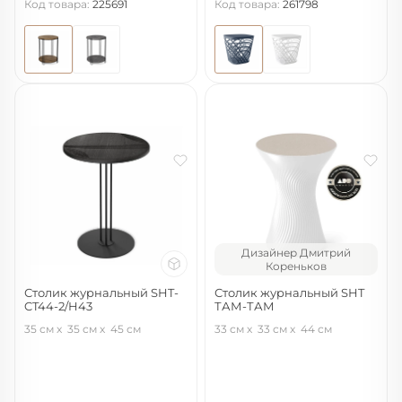
Код товара:
225691
Код товара:
261798
Дизайнер Дмитрий
Кореньков
Столик журнальный SHT-
Столик журнальный SHT
CT44-2/H43
ТАМ-ТАМ
сонора/черный муар
белый перламутр
35 см
35 см
45 см
33 см
33 см
44 см