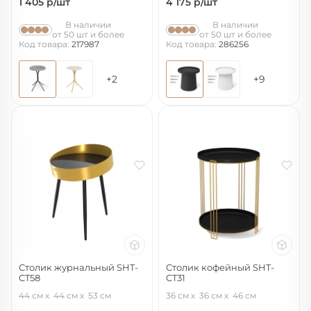
1 405
р/шт
4 175
р/шт
В наличии
В наличии
от 50 шт и более
от 50 шт и более
Код товара:
217987
Код товара:
286256
+2
+9
Столик журнальный SHT-
Столик кофейный SHT-
CT58
CT31
черный глянец/золото/черный
золото/черный муар
44 см
44 см
53 см
36 см
36 см
46 см
муар