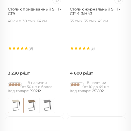
Столик придиванный SHT-
Столик журнальный SHT-
CT9
CT44-3/H43
дуб беленый/черный муар
кариф/черный муар
40 см
30 см
64 см
35 см
35 см
45 см
(9)
(3)
3 230
р/шт
4 600
р/шт
В наличии
В наличии
от 50 шт и более
от 10 до 49 шт
Код товара:
190212
Код товара:
251892