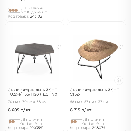
В наличии
от 10 до 49 шт
Код товара:
243102
Столик журнальный SHT-
Столик журнальный SHT-
TU29-1/H36/TT20 ЛДСП 70
CT52-1
черный муар/бетон чикаго
тирион/черный муар
70 см
70 см
38 см
68 см
57 см
37 см
темно-серый
6 605
р/шт
6 715
р/шт
В наличии
В наличии
от 1 до 9 шт
от 1 до 9 шт
Код товара:
1003591
Код товара:
248079