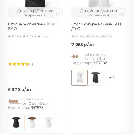
Дизайнер Дмитрий
Дизайнер Дмитрий
Кореньков
Кореньков
Столик журнальный SHT
Столик журнальный SHT
БАО
ДУО
черный/черный
белый софт/белый
40 см
40 см
45 см
40 см
40 см
45 см
7 055
р/шт
В наличии
от 1 до 9 шт
Код товара:
997582
(1)
+2
6 970
р/шт
В наличии
от 10 до 49 шт
Код товара:
997578