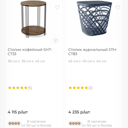
Столик кофейный SHT-
Столик журнальный STH-
CT33
CT83
черный муар/светлый орех
серый
36 см
36 см
45 см
45 см
45 см
44 см
(5)
(2)
4 115
р/шт
4 235
р/шт
В наличии
В наличии
от 50 шт и более
от 50 шт и более