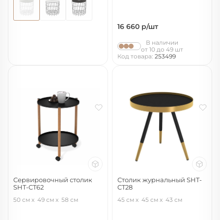
16 660
р/шт
В наличии
от 10 до 49 шт
Код товара:
253499
Сервировочный столик
Столик журнальный SHT-
SHT-CT62
CT28
черный муар/светлый орех
черный муар/золото/черный
50 см
49 см
58 см
45 см
45 см
43 см