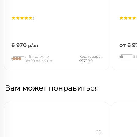
(1)
6 970
от 6 
р/шт
В наличии
Код товара:
Н
от 10 до 49 шт
997580
Вам может понравиться