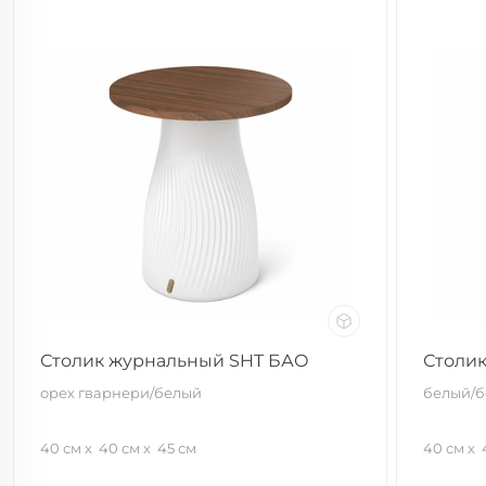
Столик журнальный SHT БАО
Столи
орех гварнери/белый
белый/
40 см
40 см
45 см
40 см