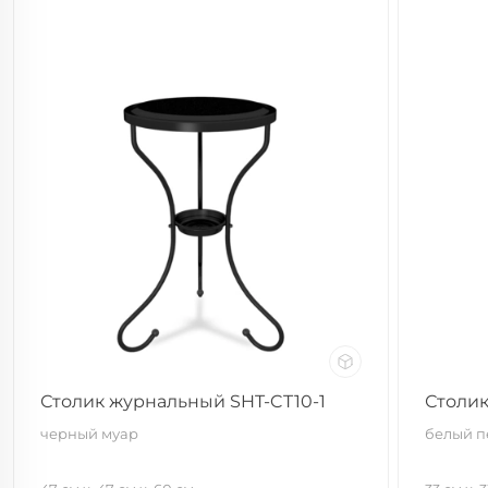
Столик журнальный SHT-CT10-1
Столи
черный муар
белый п