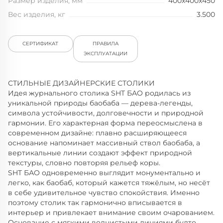
Размер изделия, мм
400x400x450
Вес изделия, кг
3.500
СЕРТИФИКАТ
ПРАВИЛА
ЭКСПЛУАТАЦИИ
СТИЛЬНЫЕ ДИЗАЙНЕРСКИЕ СТОЛИКИ
Идея журнального столика SHT БАО родилась из
уникальной природы баобаба — дерева-легенды,
символа устойчивости, долговечности и природной
гармонии. Его характерная форма переосмыслена в
современном дизайне: плавно расширяющееся
основание напоминает массивный ствол баобаба, а
вертикальные линии создают эффект природной
текстуры, словно повторяя рельеф коры.
SHT БАО одновременно выглядит монументально и
легко, как баобаб, который кажется тяжёлым, но несёт
в себе удивительное чувство спокойствия. Именно
поэтому столик так гармонично вписывается в
интерьер и привлекает внимание своим очарованием.
Основание с мягкими волнистыми линиями будто