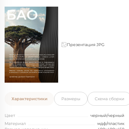
Презентация JPG
Характеристики
Размеры
Схема сборки
Цвет
черный/черный
Материал
мдф/пластик