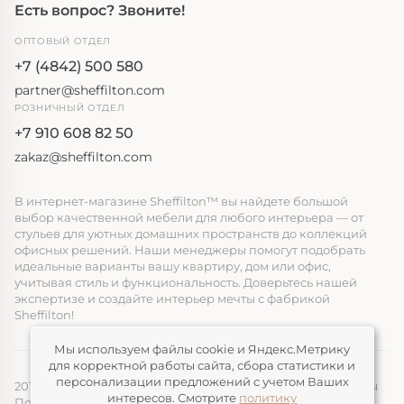
Есть вопрос? Звоните!
ОПТОВЫЙ ОТДЕЛ
+7 (4842) 500 580
partner@sheffilton.com
РОЗНИЧНЫЙ ОТДЕЛ
+7 910 608 82 50
zakaz@sheffilton.com
В интернет-магазине Sheffilton™ вы найдете большой
выбор качественной мебели для любого интерьера — от
стульев для уютных домашних пространств до коллекций
офисных решений. Наши менеджеры помогут подобрать
идеальные варианты вашу квартиру, дом или офис,
учитывая стиль и функциональность. Доверьтесь нашей
экспертизе и создайте интерьер мечты с фабрикой
Sheffilton!
Мы используем файлы cookie и Яндекс.Метрику
для корректной работы сайта, сбора статистики и
персонализации предложений с учетом Ваших
2014-2026, ООО «ЭЛМАТ», Sheffilton™ Все права защищены
интересов. Смотрите
политику
Политика конфиденциальности