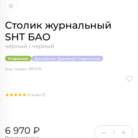
Столик журнальный
SHT БАО
черный / черный
Новинка
Дизайнер Дмитрий Кореньков
Код товара: 997578
Отзывы (1)
6 970 ₽
1
Розничная цена