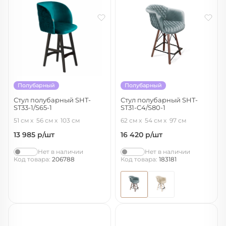
Полубарный
Полубарный
Стул полубарный SHT-
Стул полубарный SHT-
ST33-1/S65-1
ST31-C4/S80-1
альпийский бирюзовый/венге
аквамарин/темный орех/черный
51 см
56 см
103 см
62 см
54 см
97 см
13 985
р/шт
16 420
р/шт
Нет в наличии
Нет в наличии
Код товара:
206788
Код товара:
183181