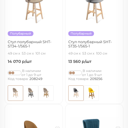
Полубарный
Полубарный
Стул полубарный SHT-
Стул полубарный SHT-
ST34-1/S65-1
ST35-1/S65-1
латте/прозрачный лак
угольно-серый/прозрачный лак
49 см
53 см
101 см
49 см
53 см
100 см
14 070
р/шт
13 560
р/шт
В наличии
В наличии
от 1 до 9 шт
от 1 до 9 шт
Код товара:
208249
Код товара:
209256