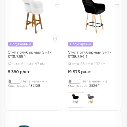
Полубарный
Полубарный
Стул полубарный SHT-
Стул полубарный SHT-
ST31/S65-1
ST38/S94-1
белый/светлый орех
ночное затмение/прозрачный
62 см
54 см
97 см
61 см
58 см
107 см
лак/черный муар
8 380
р/шт
19 575
р/шт
Нет в наличии
Нет в наличии
Код товара:
182108
Код товара:
252641