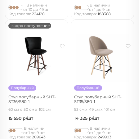
В наличии
В наличии
от 10 до 49 шт
от 1 до 9 шт
Код товара:
224128
Код товара:
188368
скоро поступление
Полубарный
Полубарный
Стул полубарный SHT-
Стул полубарный SHT-
ST36/S80-1
ST35/S80-1
ночное затмение/темный орех/
латте/прозрачный лак/черный
60 см
50 см
102 см
53 см
49 см
101 см
черный
15 550
р/шт
14 325
р/шт
В наличии
В наличии
от 1 до 9 шт
от 1 до 9 шт
Код товара:
209643
Код товара:
249903