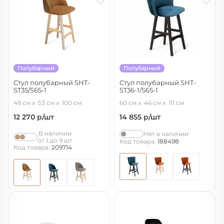
Полубарный
Полубарный
Стул полубарный SHT-
Стул полубарный SHT-
ST35/S65-1
ST36-1/S65-1
горчичный/прозрачный лак
тихий океан/венге
49 см
53 см
100 см
60 см
46 см
111 см
12 270
р/шт
14 855
р/шт
В наличии
Нет в наличии
от 1 до 9 шт
Код товара:
188498
Код товара:
209714