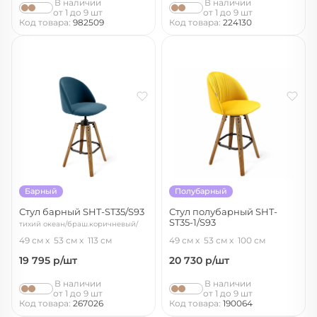
В наличии
В наличии
от 1 до 9 шт
от 1 до 9 шт
Код товара:
982509
Код товара:
224130
Барный
Полубарный
Стул барный SHT-ST35/S93
Стул полубарный SHT-
ST35-1/S93
тихий океан/браш.коричневый/
имперский желтый/браш. кор./
черный муар
49 см
53 см
113 см
49 см
53 см
100 см
черн. муар
19 795
р/шт
20 730
р/шт
В наличии
В наличии
от 1 до 9 шт
от 1 до 9 шт
Код товара:
267026
Код товара:
190064