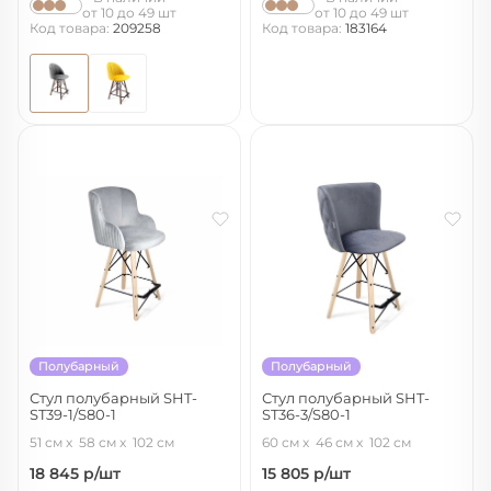
от 10 до 49 шт
от 10 до 49 шт
Код товара:
209258
Код товара:
183164
Полубарный
Полубарный
Стул полубарный SHT-
Стул полубарный SHT-
ST39-1/S80-1
ST36-3/S80-1
серое облако/прозрачный лак/
нейтральный серый/прозрачный
51 см
58 см
102 см
60 см
46 см
102 см
черный муар
лак/черный
18 845
р/шт
15 805
р/шт