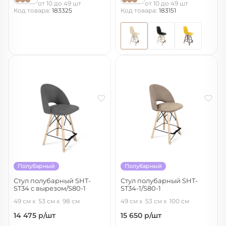
от 10 до 49 шт
от 10 до 49 шт
Код товара:
183325
Код товара:
183151
Полубарный
Полубарный
Стул полубарный SHT-
Стул полубарный SHT-
ST34 с вырезом/S80-1
ST34-1/S80-1
платиново-серый/прозрачный
латте/прозрачный лак/черный
49 см
53 см
98 см
49 см
53 см
100 см
лак
14 475
р/шт
15 650
р/шт