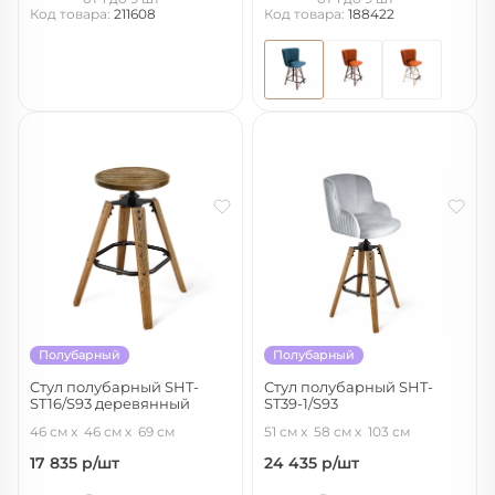
Код товара:
211608
Код товара:
188422
Полубарный
Полубарный
Cтул полубарный SHT-
Стул полубарный SHT-
ST16/S93 деревянный
ST39-1/S93
браш.коричневый/черный муар
серое облако/дуб кор. браш./
46 см
46 см
69 см
51 см
58 см
103 см
черный муар
17 835
р/шт
24 435
р/шт