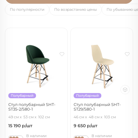
По популярности
По возрастанию цены
По убыванию ц
Полубарный
Полубарный
Стул полубарный SHT-
Стул полубарный SHT-
ST35-2/S80-1
ST29/S80-1
лиственно-зеленый/прозрачный
бежевый/прозрачный лак/черный
49 см
53 см
102 см
46 см
48 см
103 см
лак/черный
15 190
р/шт
9 650
р/шт
В наличии
В наличии