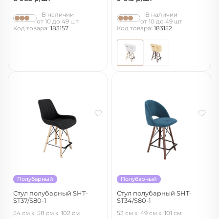
В наличии
В наличии
от 10 до 49 шт
от 10 до 49 шт
Код товара:
183157
Код товара:
183152
Полубарный
Полубарный
Стул полубарный SHT-
Стул полубарный SHT-
ST37/S80-1
ST34/S80-1
ночное затмение/прозрачный
тихий океан/темный орех/черный
54 см
58 см
102 см
53 см
49 см
101 см
лак/черный