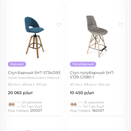
Барный
Полубарный
Стул барный SHT-ST34/S93
Стул полубарный SHT-
ST29-С/S80-1
тихий океан/браш.корич./чёрный
пепельный/прозрачный лак/
муар
53 см
49 см
101 см
47 см
49 см
104 см
черный муар
20 065
р/шт
10 450
р/шт
В наличии
В наличии
от 1 до 9 шт
от 1 до 9 шт
Код товара:
251007
Код товара:
182457