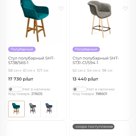
Полубарный
Полубарный
Стул полубарный SHT-
Стул полубарный SHT-
ST38/S65-1
ST31-С1/S94-1
альпийский бирюзовый/светлый
пепельный/прозр. лак/черный
58 см
61 см
107 см
62 см
54 см
98 см
орех
муар
17 730
р/шт
13 440
р/шт
Нет в наличии
Нет в наличии
Код товара:
211605
Код товара:
198601
скоро поступление