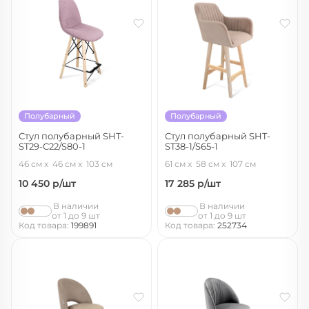
Полубарный
Полубарный
Стул полубарный SHT-
Стул полубарный SHT-
ST29-C22/S80-1
ST38-1/S65-1
розовый зефир/прозрачный лак/
латте/прозрачный лак
46 см
46 см
103 см
61 см
58 см
107 см
черный муар
10 450
р/шт
17 285
р/шт
В наличии
В наличии
от 1 до 9 шт
от 1 до 9 шт
Код товара:
199891
Код товара:
252734