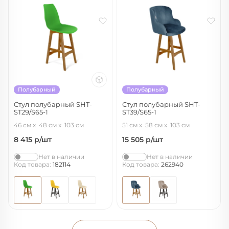
Полубарный
Полубарный
Стул полубарный SHT-
Стул полубарный SHT-
ST29/S65-1
ST39/S65-1
зеленый/светлый орех
тихий океан/светлый орех
46 см
48 см
103 см
51 см
58 см
103 см
8 415
р/шт
15 505
р/шт
Нет в наличии
Нет в наличии
Код товара:
182114
Код товара:
262940