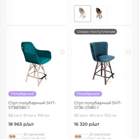
скоро поступление
Полубарный
Полубарный
Стул полубарный SHT-
Стул полубарный SHT-
ST38/S80-1
ST36-1/S80-1
альпийский бирюзовый/прозр.
тихий океан/темный орех/черный
58 см
61 см
106 см
60 см
46 см
102 см
лак/черный
муар
18 965
р/шт
16 320
р/шт
В наличии
В наличии
от 1 до 9 шт
от 1 до 9 шт