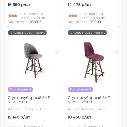
16 550
р/шт
14 475
р/шт
В наличии
В наличии
от 10 до 49 шт
от 10 до 49 шт
Код товара:
262608
Код товара:
251009
скоро поступление
скоро поступление
Полубарный
Полубарный
Стул полубарный SHT-
Стул полубарный SHT-
ST35-1/S80-1
ST29-C12/S80-1
угольно-серый/темный орех/
ежевичное вино/темный орех/
49 см
53 см
100 см
47 см
49 см
104 см
черный
черный
15 140
р/шт
10 450
р/шт
В наличии
В наличии