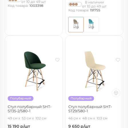
от 10 до 49 шт
В наличии
Код товара:
1003398
от 10 до 49 шт
Код товара:
191755
Полубарный
Полубарный
Стул полубарный SHT-
Стул полубарный SHT-
ST35-2/S80-1
ST29/S80-1
лиственно-зеленый/прозрачный
бежевый/прозрачный лак/черный
49 см
53 см
102 см
46 см
48 см
103 см
лак/черный
15 190
р/шт
9 650
р/шт