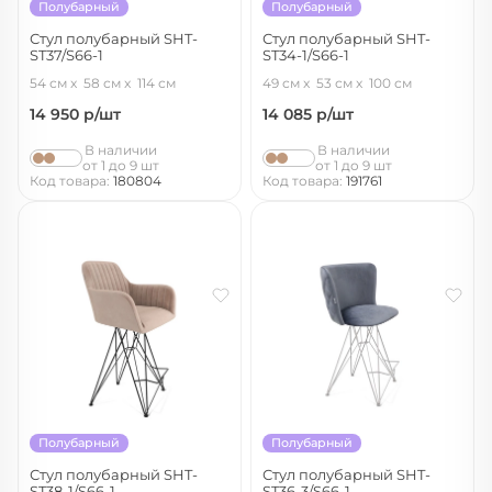
Полубарный
Полубарный
Стул полубарный SHT-
Стул полубарный SHT-
ST37/S66-1
ST34-1/S66-1
серое облако/черный муар
латте/черный муар
54 см
58 см
114 см
49 см
53 см
100 см
14 950
р/шт
14 085
р/шт
В наличии
В наличии
от 1 до 9 шт
от 1 до 9 шт
Код товара:
180804
Код товара:
191761
Полубарный
Полубарный
Стул полубарный SHT-
Стул полубарный SHT-
ST38-1/S66-1
ST36-3/S66-1