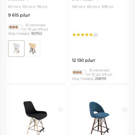
белый/прозрачный лак/черный
латте/золото
62 см
55 см
96 см
48 см
65 см
108 см
9 615
р/шт
В наличии
от 10 до 49 шт
Код товара:
183152
(2)
12 130
р/шт
В наличии
от 10 до 49 шт
Код товара:
268119