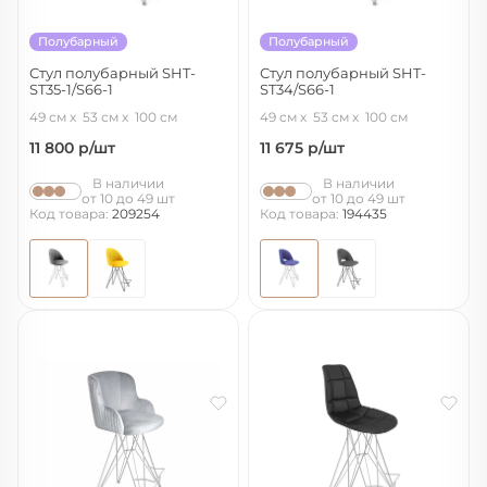
Полубарный
Полубарный
Стул полубарный SHT-
Стул полубарный SHT-
ST35-1/S66-1
ST34/S66-1
угольно-серый/хром лак
синий мираж/хром лак
49 см
53 см
100 см
49 см
53 см
100 см
11 800
р/шт
11 675
р/шт
В наличии
В наличии
от 10 до 49 шт
от 10 до 49 шт
Код товара:
209254
Код товара:
194435