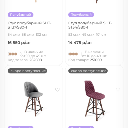
Полубарный
Полубарный
Стул полубарный SHT-
Стул полубарный SHT-
ST37/S80-1
ST34/S80-1
ночное затмение/прозрачный
тихий океан/темный орех/черный
54 см
58 см
102 см
53 см
49 см
101 см
лак/черный
16 550
р/шт
14 475
р/шт
В наличии
В наличии
от 10 до 49 шт
от 10 до 49 шт
Код товара:
262608
Код товара:
251009
скоро поступление
скоро поступление