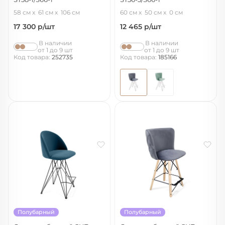
латте/черный муар
нейтральный серый/хром/лак
58 см
61 см
106 см
60 см
50 см
0 см
17 300
р/шт
12 465
р/шт
В наличии
В наличии
от 1 до 9 шт
от 1 до 9 шт
Код товара:
252735
Код товара:
185166
Полубарный
Полубарный