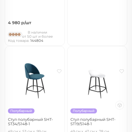
4 980
р/шт
В наличии
от 50 шт и более
Код товара:
144804
Полубарный
Полубарный
Стул полубарный SHT-
Стул полубарный SHT-
ST34/S148-1
ST19/S148-1
тихий океан/черный муар
белый/черный муар
49 см
53 см
99 см
49 см
47 см
78 см