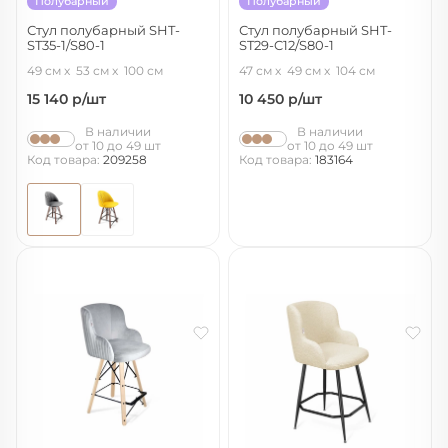
Полубарный
Полубарный
Стул полубарный SHT-
Стул полубарный SHT-
ST35-1/S80-1
ST29-C12/S80-1
угольно-серый/темный орех/
ежевичное вино/темный орех/
49 см
53 см
100 см
47 см
49 см
104 см
черный
черный
15 140
р/шт
10 450
р/шт
В наличии
В наличии
от 10 до 49 шт
от 10 до 49 шт
Код товара:
209258
Код товара:
183164