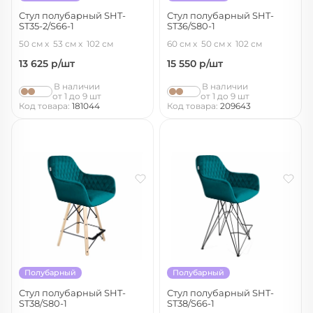
Стул полубарный SHT-
Стул полубарный SHT-
ST35-2/S66-1
ST36/S80-1
лиственно-зеленый/черный муар
ночное затмение/темный орех/
50 см
53 см
102 см
60 см
50 см
102 см
черный
13 625
р/шт
15 550
р/шт
В наличии
В наличии
от 1 до 9 шт
от 1 до 9 шт
Код товара:
181044
Код товара:
209643
Полубарный
Полубарный
Стул полубарный SHT-
Стул полубарный SHT-
ST38/S80-1
ST38/S66-1