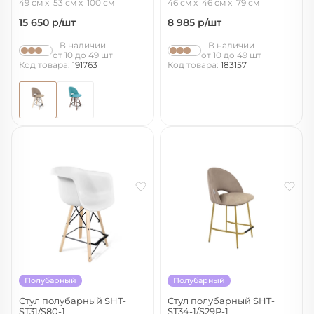
49 см
53 см
100 см
46 см
46 см
79 см
15 650
р/шт
8 985
р/шт
В наличии
В наличии
от 10 до 49 шт
от 10 до 49 шт
Код товара:
191763
Код товара:
183157
Полубарный
Полубарный
Стул полубарный SHT-
Стул полубарный SHT-
ST31/S80-1
ST34-1/S29P-1