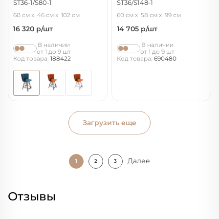
ST36-1/S80-1
ST36/S148-1
тихий океан/темный орех/черный
бежевый/черный муар/золото
60 см
46 см
102 см
60 см
58 см
99 см
муар
16 320
р/шт
14 705
р/шт
В наличии
В наличии
от 1 до 9 шт
от 1 до 9 шт
Код товара:
188422
Код товара:
690480
Загрузить еще
Далее
1
2
3
Отзывы