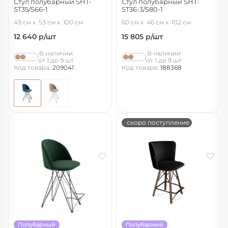
Стул полубарный SHT-
Стул полубарный SHT-
ST35/S66-1
ST36-3/S80-1
тихий океан/черный муар
нейтральный серый/прозрачный
49 см
53 см
100 см
60 см
46 см
102 см
лак/черный
12 640
р/шт
15 805
р/шт
В наличии
В наличии
от 1 до 9 шт
от 1 до 9 шт
Код товара:
209041
Код товара:
188368
скоро поступление
Полубарный
Полубарный