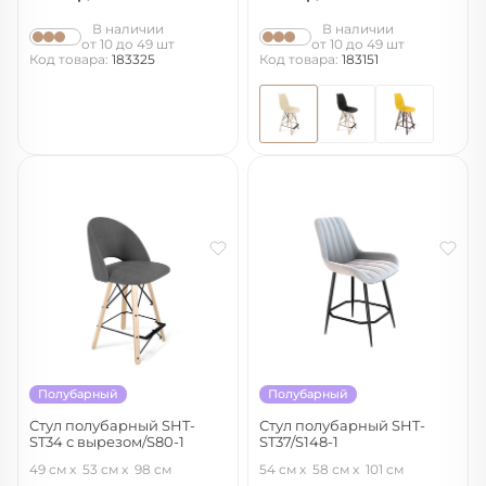
В наличии
В наличии
от 10 до 49 шт
от 10 до 49 шт
Код товара:
183325
Код товара:
183151
Полубарный
Полубарный
Стул полубарный SHT-
Стул полубарный SHT-
ST34 с вырезом/S80-1
ST37/S148-1
платиново-серый/прозрачный
серое облако/черный муар
49 см
53 см
98 см
54 см
58 см
101 см
лак