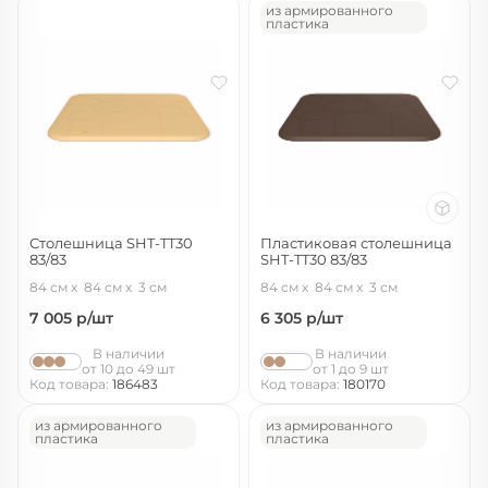
из армированного
пластика
Столешница SHT-TT30
Пластиковая столешница
83/83
SHT-TT30 83/83
бук
коричневый
84 см
84 см
3 см
84 см
84 см
3 см
7 005
р/шт
6 305
р/шт
В наличии
В наличии
от 10 до 49 шт
от 1 до 9 шт
Код товара:
186483
Код товара:
180170
из армированного
из армированного
пластика
пластика