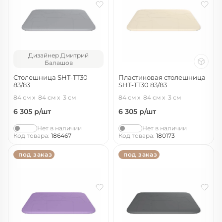
Дизайнер Дмитрий
Балашов
Столешница SHT-TT30
Пластиковая столешница
83/83
SHT-TT30 83/83
серый
бежевый ral1013
84 см
84 см
3 см
84 см
84 см
3 см
6 305
р/шт
6 305
р/шт
Нет в наличии
Нет в наличии
Код товара:
186467
Код товара:
180173
под заказ
под заказ