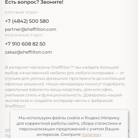
Есть вопрос? Звоните!
ОПТОВЫЙ ОТДЕЛ
+7 (4842) 500 580
partner@sheffilton.com
РОЗНИЧНЫЙ ОТДЕЛ
+7 910 608 82 50
zakaz@sheffilton.com
В интернет-магазине Sheffilton™ вы найдете большой
выбор качественной мебели для любого интерьера — от
стульев для уютных домашних пространств до коллекций
офисных решений. Наши менеджеры помогут подобрать
идеальные варианты вашу квартиру, дом или офис,
учитывая стиль и функциональность. Доверьтесь нашей
экспертизе и создайте интерьер мечты с фабрикой
Sheffilton!
Мы используем файлы cookie и Яндекс.Метрику
для корректной работы сайта, сбора статистики и
персонализации предложений с учетом Ваших
2014-2026, ООО «ЭЛМАТ», Sheffilton™ Все права защищены
интересов. Смотрите
политику
Политика конфиденциальности