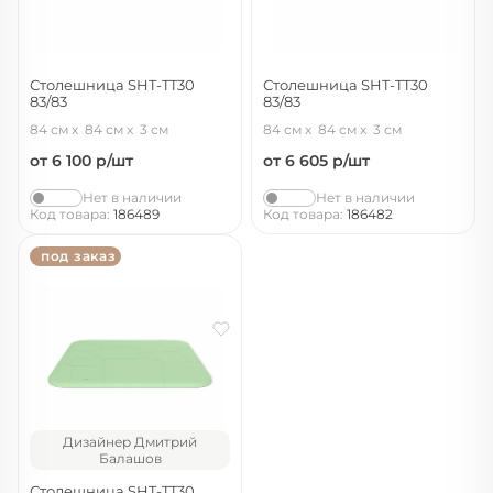
Столешница SHT-TT30
Столешница SHT-TT30
83/83
83/83
лаванда
антрацит ral7024
84 см
84 см
3 см
84 см
84 см
3 см
от 6 100
р/шт
от 6 605
р/шт
Нет в наличии
Нет в наличии
Код товара:
186489
Код товара:
186482
под заказ
Дизайнер Дмитрий
Балашов
Столешница SHT-TT30