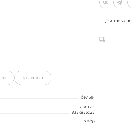
Доставка п
рки
Упаковка
белый
пластик
835x835x25
7.900