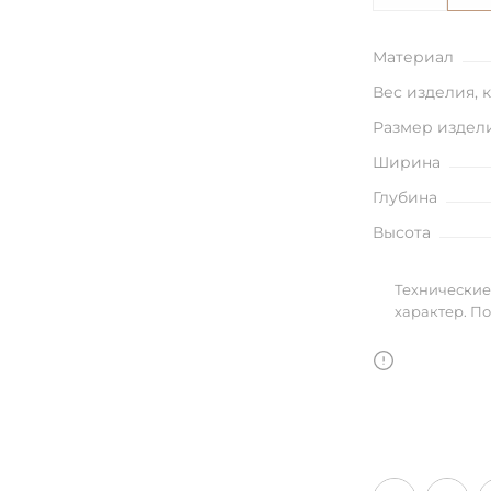
улья
Материал
Вес изделия, 
Размер издел
в
Ширина
Глубина
Высота
Технические
характер. П