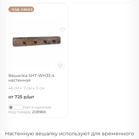
под заказ
Вешалка SHT-WH33-4
настенная
палисандр/черный
46 см
7 см
5 см
от 725
р/шт
Нет в наличии
Код товара:
208969
Настенную вешалку используют для временного