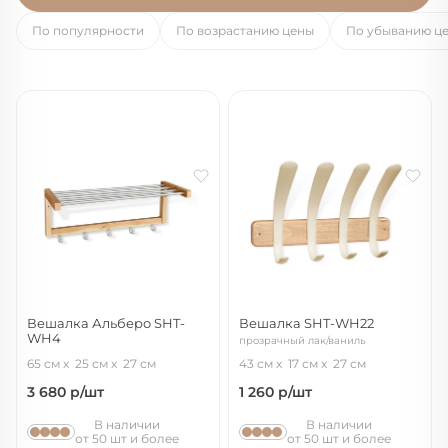
По популярности
По возрастанию цены
По убыванию ц
Вешалка Альберо SHT-
Вешалка SHT-WH22
WH4
прозрачный лак/ваниль
прозрачный лак/алюм.мет
65 см
25 см
27 см
43 см
17 см
27 см
3 680
р/шт
1 260
р/шт
В наличии
В наличии
от 50 шт и более
от 50 шт и более