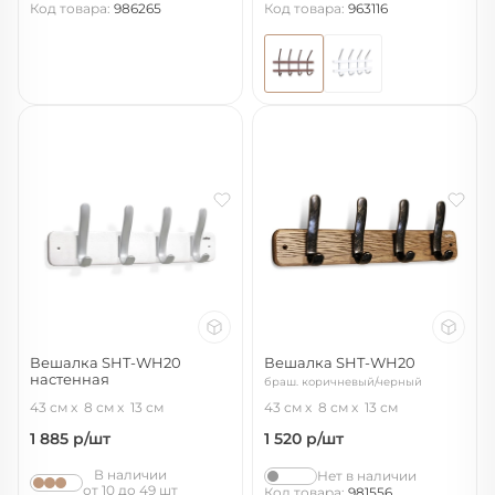
Код товара:
986265
Код товара:
963116
Вешалка SHT-WH20
Вешалка SHT-WH20
настенная
браш. коричневый/черный
беленый/серебро
зол.патина
43 см
8 см
13 см
43 см
8 см
13 см
1 885
р/шт
1 520
р/шт
В наличии
Нет в наличии
от 10 до 49 шт
Код товара:
981556