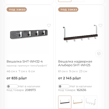
под заказ
под заказ
Вешалка SHT-WH32-4
Вешалка надверная
Альберо SHT-WH25
мрамор премиум темн/графит/
венге/алюм.мет
белый
46 см
7 см
6 см
61 см
9 см
23 см
от 835
р/шт
от 2 145
р/шт
Нет в наличии
Нет в наличии
Код товара:
208973
Код товара:
162636