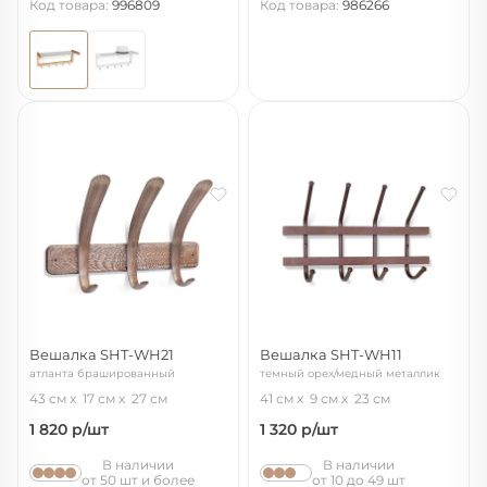
Код товара:
996809
Код товара:
986266
Вешалка SHT-WH21
Вешалка SHT-WH11
атланта брашированный
темный орех/медный металлик
43 см
17 см
27 см
41 см
9 см
23 см
1 820
р/шт
1 320
р/шт
В наличии
В наличии
от 50 шт и более
от 10 до 49 шт