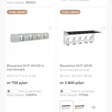
Код товара:
981555
под заказ
под заказ
Вешалка SHT-WH32-4
Вешалка SHT-WH9
настенная
беленый/черный муар
дуб верона белый/серебро/белый
46 см
7 см
6 см
65 см
25 см
26 см
от 755
р/шт
от 3 800
р/шт
Нет в наличии
Нет в наличии
Код товара:
208974
Код товара:
177562
+2