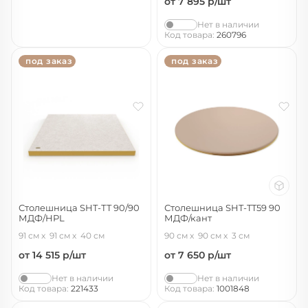
от 7 895
р/шт
Нет в наличии
Код товара:
260796
под заказ
под заказ
Столешница SHT-ТT 90/90
Столешница SHT-TT59 90
МДФ/HPL
МДФ/кант
сахара тиснение гранит
латте/золото
91 см
91 см
40 см
90 см
90 см
3 см
от 14 515
р/шт
от 7 650
р/шт
Нет в наличии
Нет в наличии
Код товара:
221433
Код товара:
1001848