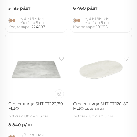
5 185
р/шт
6 460
р/шт
В наличии
В наличии
от 1 до 9 шт
от 1 до 9 шт
Код товара:
224897
Код товара:
190215
Столешница SHT-TT 120/80
Столешница SHT-ТT 120-80
МДФ
МДФ овальная
бетон светлый
бетон крем
120 см
80 см
3 см
120 см
80 см
3 см
8 840
р/шт
В наличии