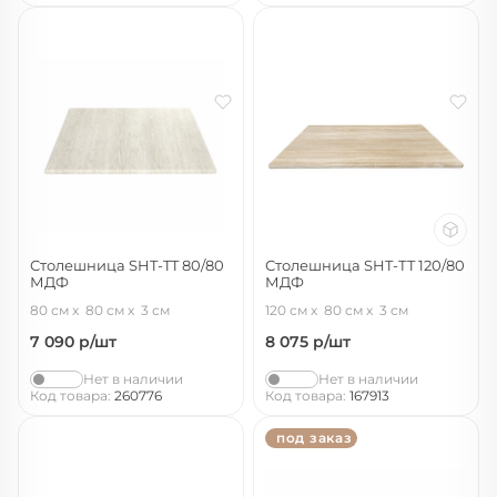
Столешница SHT-TT 80/80
Столешница SHT-ТT 120/80
МДФ
МДФ
онтарио
дуб сонома светлый
80 см
80 см
3 см
120 см
80 см
3 см
7 090
р/шт
8 075
р/шт
Нет в наличии
Нет в наличии
Код товара:
260776
Код товара:
167913
под заказ