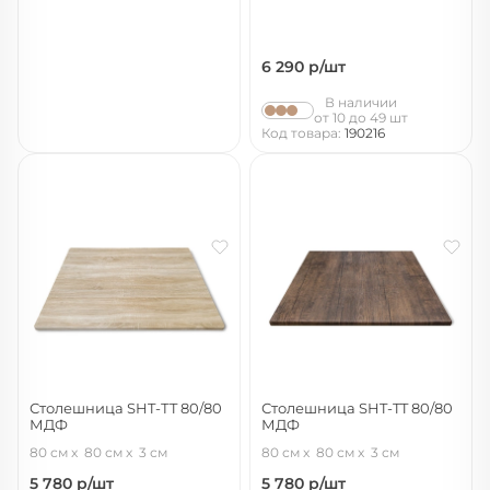
6 290
р/шт
В наличии
от 10 до 49 шт
Код товара:
190216
Столешница SHT-ТT 80/80
Столешница SHT-TT 80/80
МДФ
МДФ
дуб сонома светлый
палисандр 43101
80 см
80 см
3 см
80 см
80 см
3 см
5 780
р/шт
5 780
р/шт