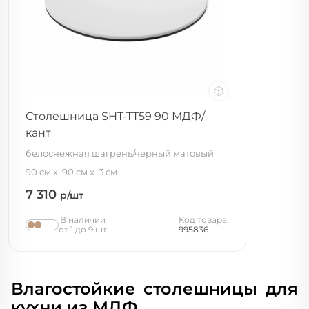
Столешница SHT-TT59 90 МДФ/
кант
белоснежная шагрень/черный матовый
90 см
90 см
3 см
7 310
р/шт
В наличии
Код товара:
от 1 до 9 шт
995836
Влагостойкие столешницы для
кухни из МДФ