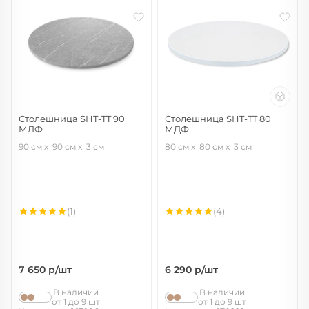
Столешница SHT-TT 90
Столешница SHT-TT 80
МДФ
МДФ
серый мрамор
белоснежная шагрень
90 см
90 см
3 см
80 см
80 см
3 см
(1)
(4)
7 650
р/шт
6 290
р/шт
В наличии
В наличии
от 1 до 9 шт
от 1 до 9 шт