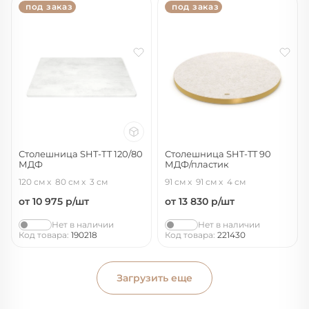
под заказ
под заказ
Столешница SHT-ТT 120/80
Столешница SHT-TT 90
МДФ
МДФ/пластик
бетон голубой
сахара тиснение гранит
120 см
80 см
3 см
91 см
91 см
4 см
от 10 975
р/шт
от 13 830
р/шт
Нет в наличии
Нет в наличии
Код товара:
190218
Код товара:
221430
Загрузить еще