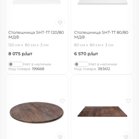
Столешница SHT-TT 120/80
Столешница SHT-TT 80/80
МДФ
МДФ
белоснежная шагрень
белый шагрень
120 см
80 см
3 см
80 см
80 см
3 см
8 075
р/шт
6 570
р/шт
Нет в наличии
Нет в наличии
Код товара:
199668
Код товара:
383612