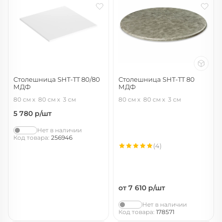
Столешница SHT-TT 80/80
Столешница SHT-TT 80
МДФ
МДФ
белоснежная шагрень
лофт медь
80 см
80 см
3 см
80 см
80 см
3 см
5 780
р/шт
Нет в наличии
Код товара:
256946
(4)
от 7 610
р/шт
Нет в наличии
Код товара:
178571