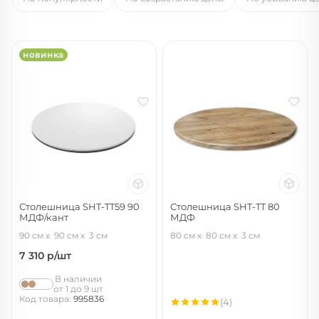
новинка
Столешница SHT-TT59 90
Столешница SHT-TT 80
МДФ/кант
МДФ
белоснежная шагрень/черный
дуб тортуга
90 см
90 см
3 см
80 см
80 см
3 см
матовый
7 310
р/шт
В наличии
от 1 до 9 шт
Код товара:
995836
(4)