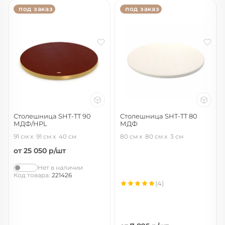
под заказ
под заказ
Столешница SHT-TT 90
Столешница SHT-TT 80
МДФ/HPL
МДФ
бордо тиснение гранит
левантера
91 см
91 см
40 см
80 см
80 см
3 см
от 25 050
р/шт
Нет в наличии
Код товара:
221426
(4)