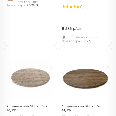
от 1 до 9 шт
Код товара:
256943
(1)
8 585
р/шт
Нет в наличии
Код товара:
190217
Столешница SHT-TT 90
Столешница SHT-TT 70
МДФ
МДФ
арон
орех светлый