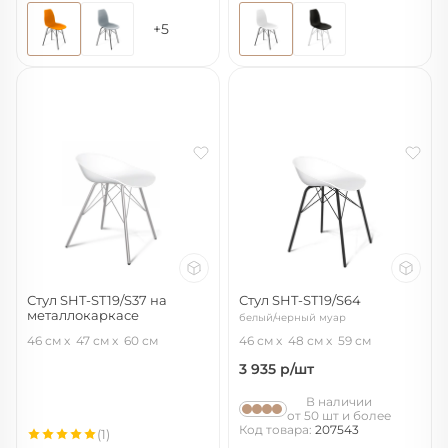
+5
Стул SHT-ST19/S37 на
Стул SHT-ST19/S64
металлокаркасе
белый/черный муар
белый/хром лак
46 см
47 см
60 см
46 см
48 см
59 см
3 935
р/шт
В наличии
от 50 шт и более
Код товара:
207543
(1)