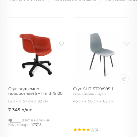
Стул подъемно-
Стул SHT-ST29/S95-1
поворотный SHT-ST31/S120
серый/черный муар
красный/черный муар
62 см
57 см
92 см
46 см
50 см
82 см
7 345
р/шт
Нет в наличии
Код товара:
173115
(4)