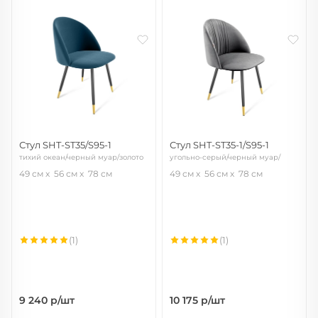
Стул SHT-ST35/S95-1
Стул SHT-ST35-1/S95-1
тихий океан/черный муар/золото
угольно-серый/черный муар/
золото
49 см
56 см
78 см
49 см
56 см
78 см
(1)
(1)
9 240
р/шт
10 175
р/шт