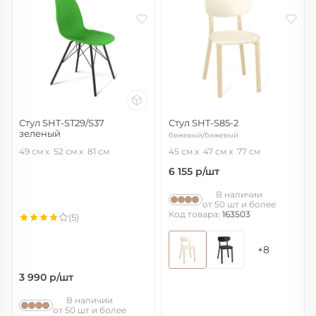
Стул SHT-ST29/S37
Стул SHT-S85-2
зеленый
бежевый/бежевый
зеленый ral6018/черный муар
49 см
52 см
81 см
45 см
47 см
77 см
6 155
р/шт
В наличии
от 50 шт и более
Код товара:
163503
(5)
+8
3 990
р/шт
В наличии
от 50 шт и более