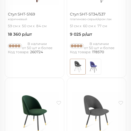
Стул SHT-S169
Стул SHT-ST34/S37
коричневый
платиново-серый/хром лак
59 см
50 см
84 см
51 см
60 см
77 см
18 360
р/шт
9 025
р/шт
В наличии
В наличии
от 50 шт и более
от 50 шт и более
Код товара:
260724
Код товара:
178570