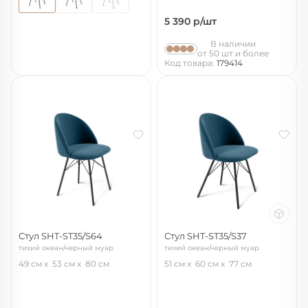
5 390
р/шт
В наличии
от 50 шт и более
Код товара:
179414
Стул SHT-ST35/S64
Стул SHT-ST35/S37
тихий океан/черный муар
тихий океан/черный муар
49 см
53 см
80 см
51 см
60 см
77 см