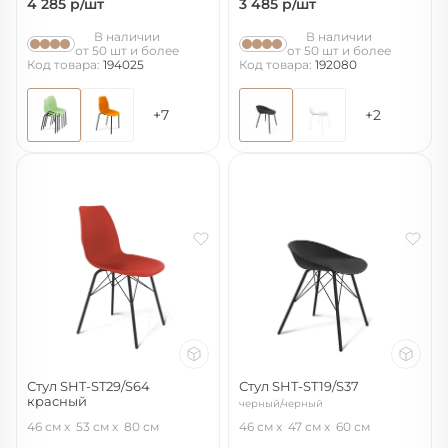
4 285
р/шт
3 485
р/шт
В наличии
В наличии
от 50 шт и более
от 50 шт и более
Код товара:
194025
Код товара:
192080
+7
+2
Стул SHT-ST29/S64
Стул SHT-ST19/S37
красный
черный/черный
красный ral3020/черный муар
46 см
53 см
80 см
46 см
47 см
60 см