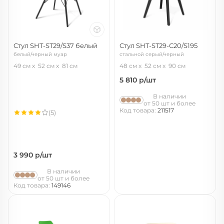
Стул SHT-ST29/S37 белый
Стул SHT-ST29-С20/S195
белый/черный муар
стальной серый/черный
49 см
52 см
81 см
48 см
52 см
90 см
5 810
р/шт
В наличии
от 50 шт и более
Код товара:
211517
(5)
3 990
р/шт
В наличии
от 50 шт и более
Код товара:
149146