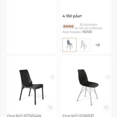
4 150
р/шт
В наличии
от 50 шт и более
Код товара:
192100
+8
Стул SHT-ST75/S424
Стул SHT-ST29/S37