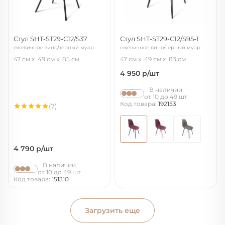
Стул SHT-ST29-С12/S37
Стул SHT-ST29-С12/S95-1
ежевичное вино/черный муар
ежевичное вино/черный муар
47 см
49 см
85 см
47 см
49 см
83 см
4 950
р/шт
В наличии
от 10 до 49 шт
Код товара:
192153
(7)
4 790
р/шт
В наличии
от 10 до 49 шт
Код товара:
151310
Загрузить еще