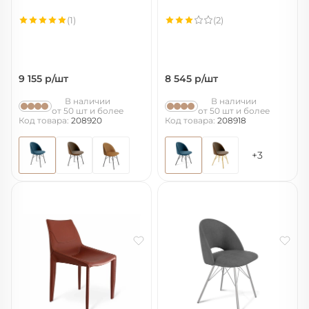
(1)
(2)
9 155
р/шт
8 545
р/шт
В наличии
В наличии
от 50 шт и более
от 50 шт и более
Код товара:
208920
Код товара:
208918
+3