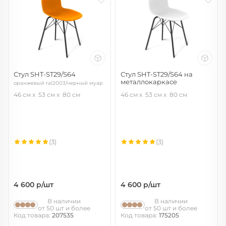
Стул SHT-ST29/S64
Стул SHT-ST29/S64 на
металлокаркасе
оранжевый ral2003/черный муар
белый/черный муар
46 см
53 см
80 см
46 см
53 см
80 см
(3)
(3)
4 600
р/шт
4 600
р/шт
В наличии
В наличии
от 50 шт и более
от 50 шт и более
Код товара:
207535
Код товара:
175205