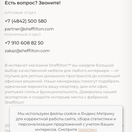
Есть вопрос? Звоните!
ОПТОВЫЙ ОТДЕЛ
+7 (4842) 500 580
partner@sheffilton.com
РОЗНИЧНЫЙ ОТДЕЛ
+7 910 608 82 50
zakaz@sheffilton.com
В интернет-магазине Sheffilton™ вы найдете большой
выбор качественной мебели для любого интерьера — от
стульев для уютных домашних пространств до коллекций
офисных решений. Наши менеджеры помогут подобрать
идеальные варианты вашу квартиру, дом или офис,
учитывая стиль и функциональность. Доверьтесь нашей
экспертизе и создайте интерьер мечты с фабрикой
Sheffilton!
Мы используем файлы cookie и Яндекс.Метрику
для корректной работы сайта, сбора статистики и
персонализации предложений с учетом Ваших
2014-2026, ООО «ЭЛМАТ», Sheffilton™ Все права защищены
интересов. Смотрите
политику
Политика конфиденциальности