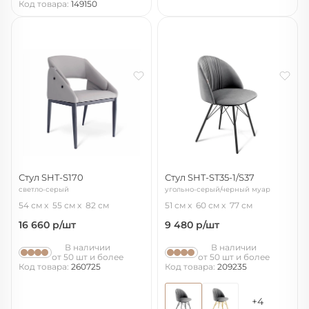
Код товара:
149150
Стул SHT-S170
Стул SHT-ST35-1/S37
светло-серый
угольно-серый/черный муар
54 см
55 см
82 см
51 см
60 см
77 см
16 660
р/шт
9 480
р/шт
В наличии
В наличии
от 50 шт и более
от 50 шт и более
Код товара:
260725
Код товара:
209235
+4