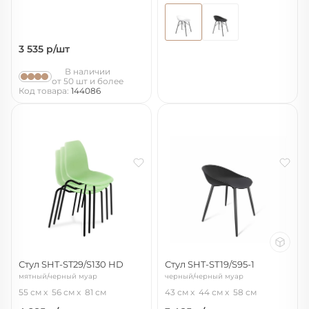
3 535
р/шт
В наличии
от 50 шт и более
Код товара:
144086
Стул SHT-ST29/S130 HD
Стул SHT-ST19/S95-1
мятный/черный муар
черный/черный муар
55 см
56 см
81 см
43 см
44 см
58 см