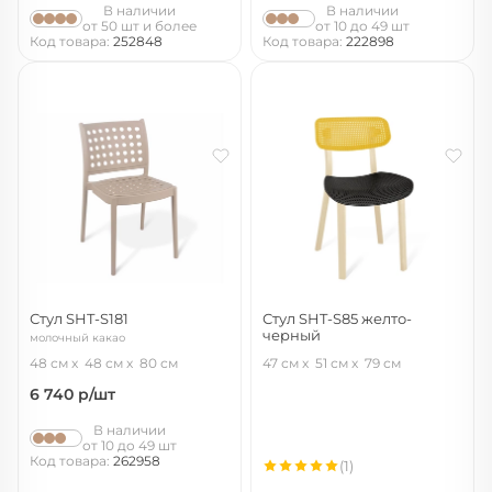
В наличии
В наличии
от 50 шт и более
от 10 до 49 шт
Код товара:
252848
Код товара:
222898
Стул SHT-S181
Стул SHT-S85 желто-
черный
молочный какао
желтый/черный/бежевый
48 см
48 см
80 см
47 см
51 см
79 см
6 740
р/шт
В наличии
от 10 до 49 шт
Код товара:
262958
(1)