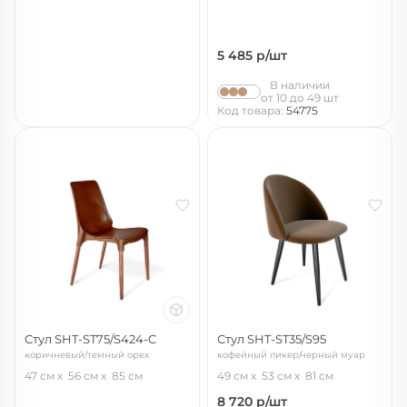
5 485
р/шт
В наличии
от 10 до 49 шт
Код товара:
54775
Стул SHT-ST75/S424-C
Стул SHT-ST35/S95
коричневый/темный орех
кофейный ликер/черный муар
47 см
56 см
85 см
49 см
53 см
81 см
8 720
р/шт