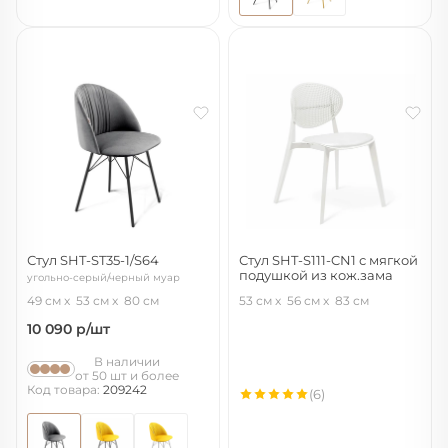
Стул SHT-ST35-1/S64
Стул SHT-S111-CN1 с мягкой
подушкой из кож.зама
угольно-серый/черный муар
белый/белый
49 см
53 см
80 см
53 см
56 см
83 см
10 090
р/шт
В наличии
от 50 шт и более
Код товара:
209242
(6)