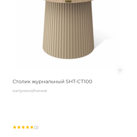
улья
в
Столик журнальный SHT-CT100
капучино/пиния
(2)