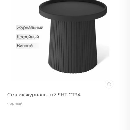
Столик журнальный SHT-CT94
черный