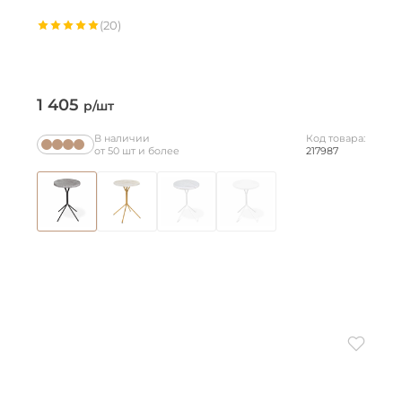
(20)
1 405
р/шт
В наличии
Код товара:
от 50 шт и более
217987