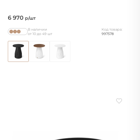
6 970
р/шт
В наличии
Код товара:
от 10 до 49 шт
997578