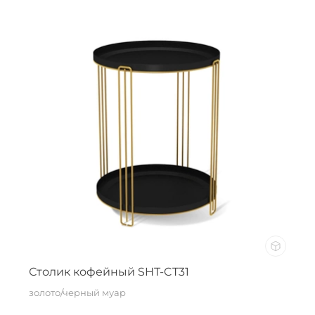
Столик кофейный SHT-CT31
золото/черный муар