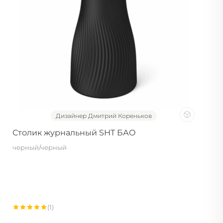
Дизайнер Дмитрий Кореньков
Столик журнальный SHT БАО
черный/черный
(1)