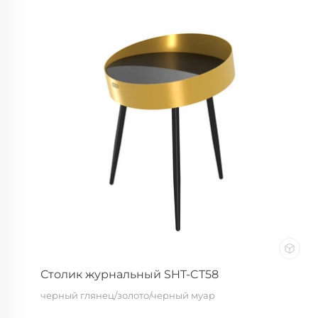
Столик журнальный SHT-CT58
черный глянец/золото/черный муар