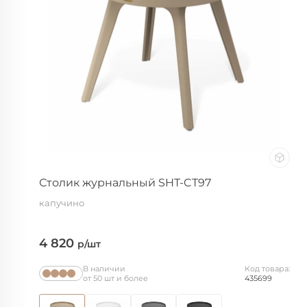
Почему выбирают ст
Sheffilton?
Испытания стульев
Упаковка
Табурет
ы
Образцы материало
Портфолио
Пластиковые табуреты
Табуреты на металлокаркасе
Столик журнальный SHT-CT97
капучино
4 820
р/шт
В наличии
Код товара:
от 50 шт и более
435699