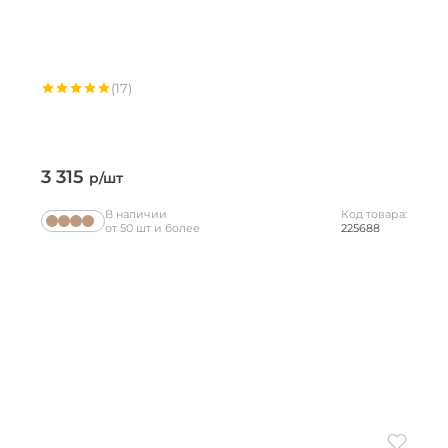
(17)
3 315
р/шт
В наличии
Код товара:
от 50 шт и более
225688