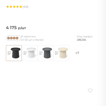
(49)
4 175
р/шт
В наличии
Код товара:
от 50 шт и более
286256
+7