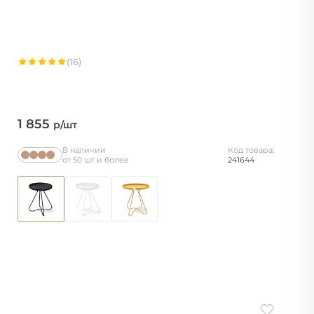
(16)
1 855
р/шт
В наличии
Код товара:
от 50 шт и более
241644