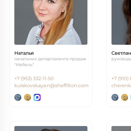
Почему выбирают ст
Sheffilton?
Испытания стульев
Упаковка
Табурет
ы
Образцы материало
Портфолио
Наталья
Светла
начальник департамента продаж
руковод
Пластиковые табуреты
"Мебель"
Табуреты на металлокаркасе
+7 (953) 332-11-50
+7 (910)
kulakovskaya.n@sheffilton.com
cherenk