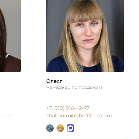
Олеся
менеджер по продажам
+7 (910) 916-42-77
n.com
zhalnina.o@sheffilton.com