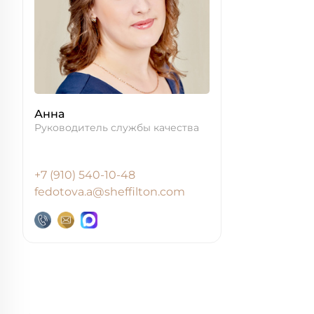
Анна
Руководитель службы качества
+7 (910) 540-10-48
fedotova.a@sheffilton.com