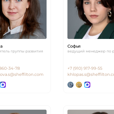
улья
в
на
Софья
итель группы развития
ведущий менеджер по 
 860-34-78
+7 (910) 917-99-55
ova.s@sheffilton.com
khlopas.s@sheffilton.