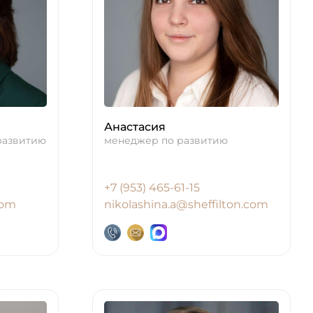
Анастасия
развитию
менеджер по развитию
+7 (953) 465-61-15
com
nikolashina.a@sheffilton.com