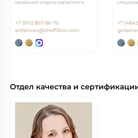
начальник отдела маркетинга
специали
+7 (910) 867-86-70
+7 (4842
anfalova.v@sheffilton.com
golashe
Отдел качества и сертификаци