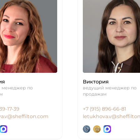
ия
Виктория
 менеджер по
ведущий менеджер по
м
продажам
39-17-39
+7 (915) 896-66-81
va.v@sheffilton.com
letukhova.v@sheffilto