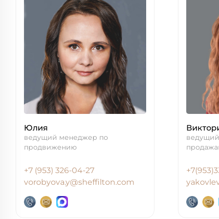
Юлия
Виктор
ведущий менеджер по
ведущий
продвижению
продажа
+7 (953) 326-04-27
+7(953)3
vorobyova.y@sheffilton.com
yakovle