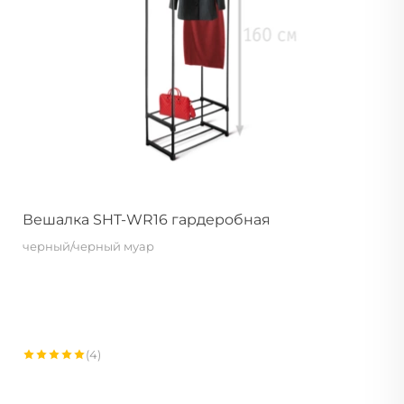
Вешалка SHT-WR16 гардеробная
черный/черный муар
(4)