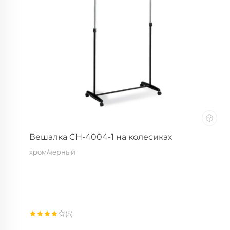
Почему выбирают ст
Sheffilton?
Испытания стульев
Упаковка
Табурет
ы
Образцы материало
Портфолио
Пластиковые табуреты
Табуреты на металлокаркасе
Вешалка CH-4004-1 на колесиках
хром/черный
(5)