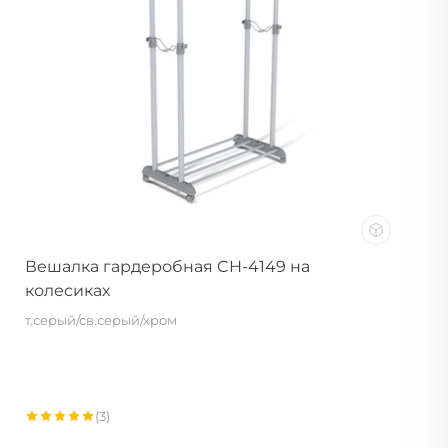
Вешалка гардеробная CH-4149 на
колесиках
т.серый/св.серый/хром
(3)