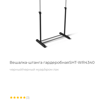
улья
в
Вешалка-штанга гардеробнаяSHT-WR4340
черный/черный муар/хром лак
(3)