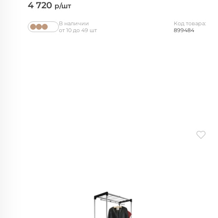
4 720
р/шт
В наличии
Код товара:
от 10 до 49 шт
899484