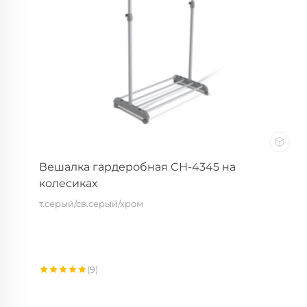
Вешалка гардеробная CH-4345 на
колесиках
т.серый/св.серый/хром
(9)