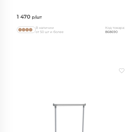
1 470
р/шт
В наличии
Код товара:
от 50 шт и более
868690