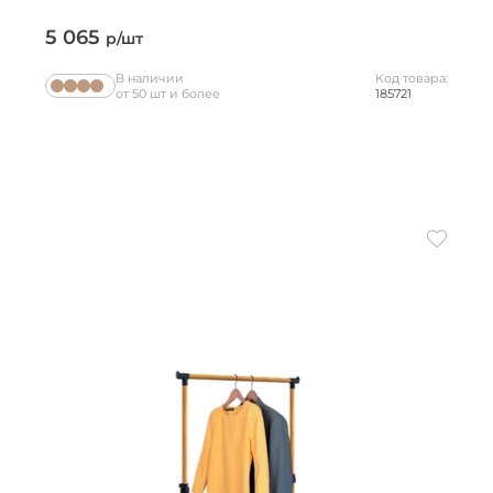
5 065
р/шт
В наличии
Код товара:
от 50 шт и более
185721