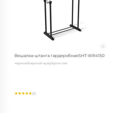
Вешалка-штанга гардеробнаяSHT-WR4150
черный/черный муар/хром лак
(2)