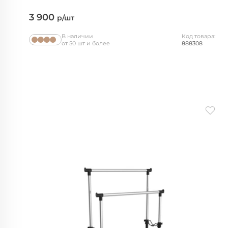
3 900
р/шт
В наличии
Код товара:
от 50 шт и более
888308