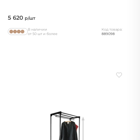
5 620
р/шт
В наличии
Код товара:
от 50 шт и более
889098