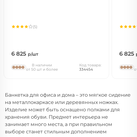
(5)
6 825
6 825
р/шт
В наличии
Код товара:
от 50 шт и более
334454
о
Банкетка для офиса и дома – это мягкое сидение
на металлокаркасе или деревянных ножках.
Изделие может быть оснащено полками для
хранения обуви. Предмет интерьера не
занимает много места, а при правильном
выборе станет стильным дополнением