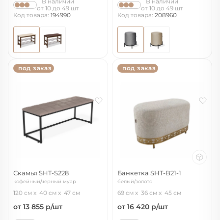
В наличии
В наличии
от 10 до 49 шт
от 10 до 49 шт
Код товара:
194990
Код товара:
208960
под заказ
под заказ
Скамья SHT-S228
Банкетка SHT-B21-1
кофейный/черный муар
белый/золото
120 см
40 см
47 см
69 см
36 см
45 см
от 13 855
р/шт
от 16 420
р/шт