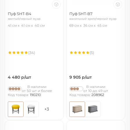
Пуф SHT-B4
Пуф SHT-B7
желтый/черный муар
ванильный крем/черный муар
41 см
41 см
40 см
69 см
36 см
45 см
(34)
(5)
4 480
р/шт
9 905
р/шт
В наличии
В наличии
от 50 шт и более
от 10 до 49 шт
Код товара:
190210
Код товара:
208962
+3