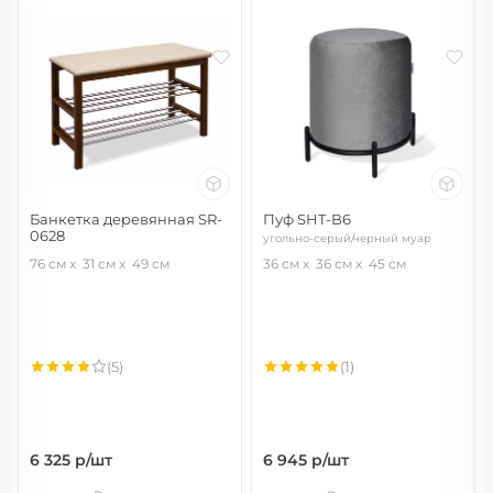
Банкетка деревянная SR-
Пуф SHT-B6
0628
угольно-серый/черный муар
темный орех/бежевый
76 см
31 см
49 см
36 см
36 см
45 см
(5)
(1)
6 325
р/шт
6 945
р/шт