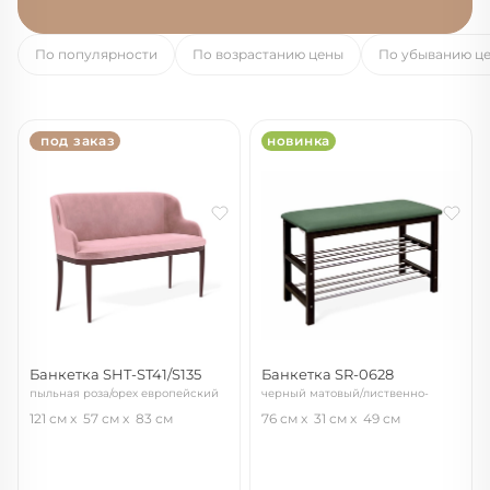
По популярности
По возрастанию цены
По убыванию ц
под заказ
новинка
Банкетка SHT-ST41/S135
Банкетка SR-0628
пыльная роза/орех европейский
черный матовый/лиственно-
зеленый
121 см
57 см
83 см
76 см
31 см
49 см