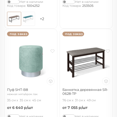
Нет в наличии
Нет в наличии
Код товара:
1004252
Код товара:
253505
+2
под заказ
под заказ
Пуф SHT-B8
Банкетка деревянная SR-
0628-TP
нежная мята/хром лак
венге/пепельный
35 см
35 см
45 см
76 см
31 см
49 см
от 6 640
р/шт
от 7 055
р/шт
Нет в наличии
Нет в наличии