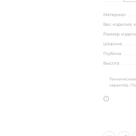
улья
Материал
Вес изделия, 
Размер издел
в
Ширина
Глубина
Высота
Технические
характер. П