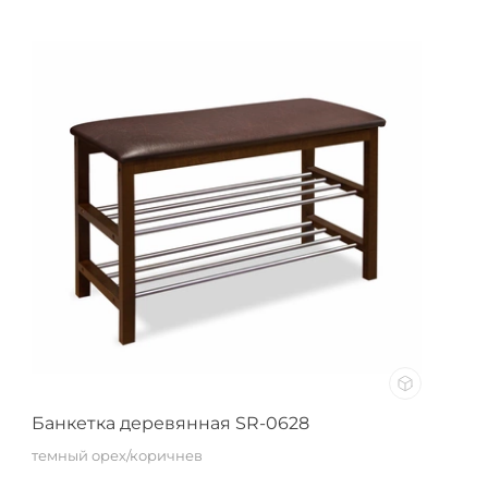
Банкетка деревянная SR-0628
темный орех/коричнев