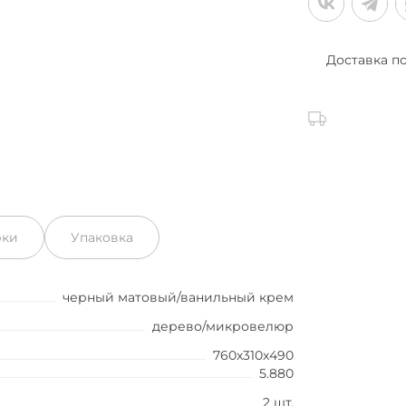
Доставка п
рки
Упаковка
черный матовый/ванильный крем
дерево/микровелюр
760x310x490
5.880
2 шт.