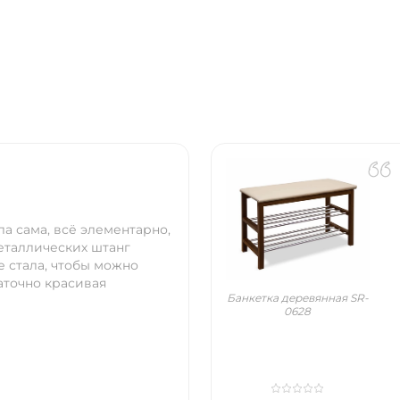
ла сама, всё элементарно,
металлических штанг
е стала, чтобы можно
аточно красивая
Банкетка деревянная SR-
0628