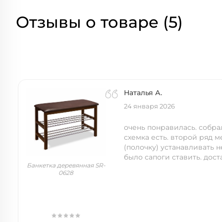
Отзывы о товаре (5)
Наталья А.
24 января 2026
очень понравилась. собра
схемка есть. второй ряд 
(полочку) устанавливать н
было сапоги ставить. дост
Банкетка деревянная SR-
0628