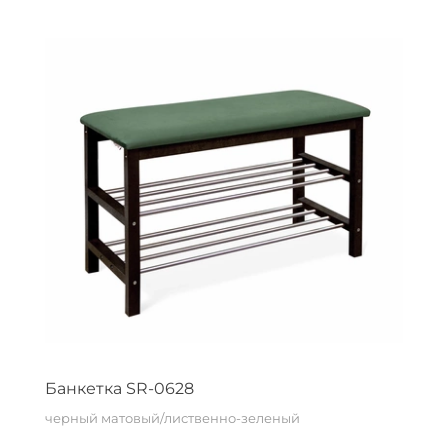
Банкетка SR-0628
черный матовый/лиственно-зеленый