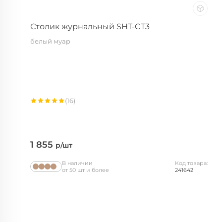
Столик журнальный SHT-CT3
белый муар
(16)
1 855
р/шт
В наличии
Код товара:
от 50 шт и более
241642