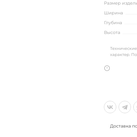
Размер издел
улья
Ширина
Глубина
Высота
в
Технические
характер. П
Доставка п