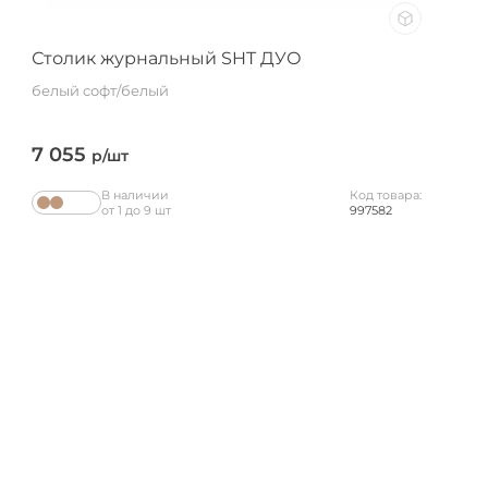
Столик журнальный SHT ДУО
белый софт/белый
7 055
р/шт
В наличии
Код товара:
от 1 до 9 шт
997582