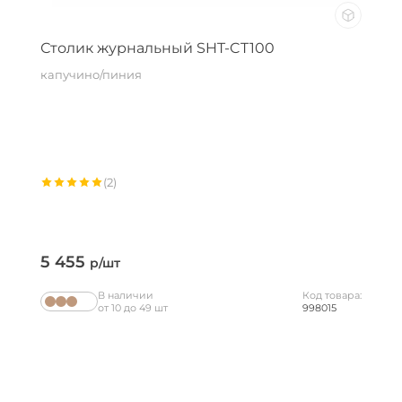
Столик журнальный SHT-CT100
капучино/пиния
(2)
5 455
р/шт
В наличии
Код товара:
от 10 до 49 шт
998015