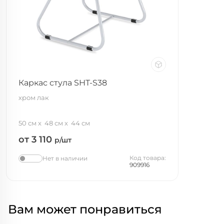
Каркас стула SHT-S38
хром лак
50 см
48 см
44 см
от 3 110
р/шт
Код товара:
Нет в наличии
909916
Вам может понравиться