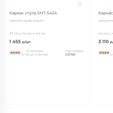
Каркас стула SHT-S424
Каркас
черный муар (цинк)
капучино
47 см
54 см
44 см
44 см
1 455
3 110
р/шт
р
В наличии
Код товара:
от 50 шт и более
230166
о