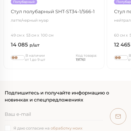
Полубарный
Полуба
Стул полубарный SHT-ST34-1/S66-1
Стул п
латте/черный муар
нейтрал
49 см
53 см
100 см
60 см
14 085
12 46
р/шт
В наличии
Код товара:
В
от 1 до 9 шт
191761
о
Подпишитесь и получайте информацию о
новинках и спецпредложениях
Я даю согласие на
обработку моих