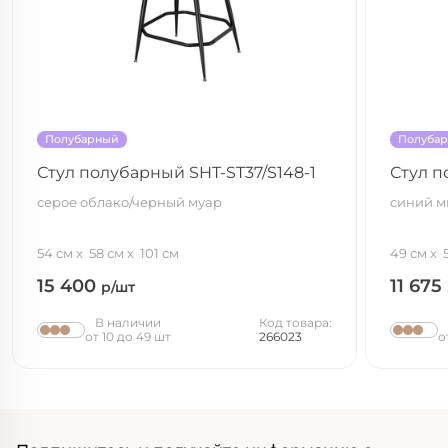
Полубарный
Полуба
Стул полубарный SHT-ST37/S148-1
Стул п
серое облако/черный муар
синий м
54 см
58 см
101 см
49 см
15 400
11 675
р/шт
В наличии
Код товара:
от 10 до 49 шт
266023
о