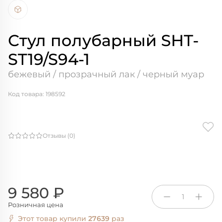
Стул полубарный SHT-
ST19/S94-1
бежевый / прозрачный лак / черный муар
Код товара: 198592
Отзывы (0)
9 580 ₽
1
Розничная цена
Этот товар купили
27639
раз