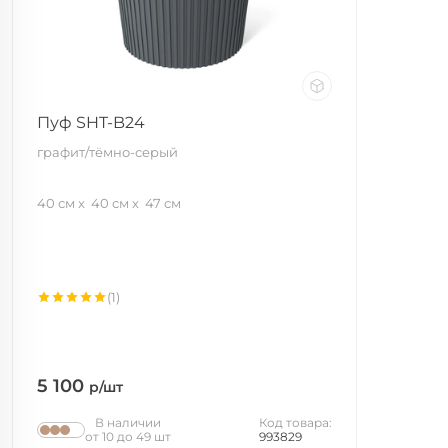
Пуф SHT-B24
графит/тёмно-серый
40 см
40 см
47 см
(1)
5 100
р/шт
В наличии
Код товара:
от 10 до 49 шт
993829