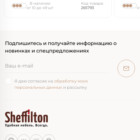
В наличии
Код товара:
от 10 до 49 шт
265793
о
Подпишитесь и получайте информацию о
новинках и спецпредложениях
Я даю согласие на
обработку моих
персональных данных
и рассылку