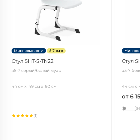
Минпромторг ✔
5-7 р.гр
Минпро
Стул SHT-S-TN22
Стул S
а5-7 серый/белый муар
а5-7 бе
44 см
49 см
90 см
44 см
от 6 1
Н
(1)