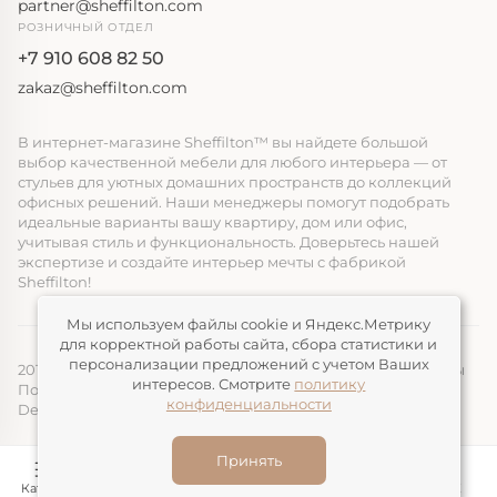
partner@sheffilton.com
РОЗНИЧНЫЙ ОТДЕЛ
+7 910 608 82 50
zakaz@sheffilton.com
В интернет-магазине Sheffilton™ вы найдете большой
выбор качественной мебели для любого интерьера — от
стульев для уютных домашних пространств до коллекций
офисных решений. Наши менеджеры помогут подобрать
идеальные варианты вашу квартиру, дом или офис,
учитывая стиль и функциональность. Доверьтесь нашей
экспертизе и создайте интерьер мечты с фабрикой
Sheffilton!
Мы используем файлы cookie и Яндекс.Метрику
для корректной работы сайта, сбора статистики и
персонализации предложений с учетом Ваших
2014-2026, ООО «ЭЛМАТ», Sheffilton™ Все права защищены
интересов. Смотрите
политику
Политика конфиденциальности
конфиденциальности
Devimax
— Создание и продвижение сайтов
Принять
Каталог
Конструктор
Корзина
Избранное
ЛК