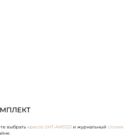
ОМПЛЕКТ
ете выбрать
кресло SHT-AMS123
и журнальный
столик
айне.