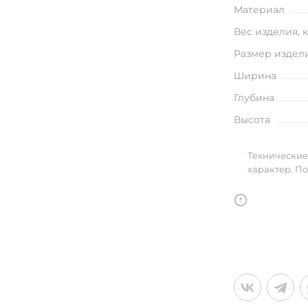
улья
Материал
Вес изделия, 
Размер издел
Ширина
в
Глубина
Высота
Технические
характер. П