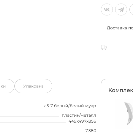
Доставка п
рки
Упаковка
Комплек
а5-7 белый/белый муар
пластик/металл
449x497x856
7.380