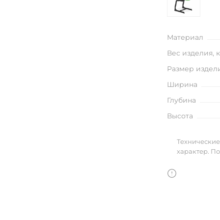
улья
Материал
Вес изделия, 
в
Размер издел
Ширина
Глубина
Высота
Технические
характер. П