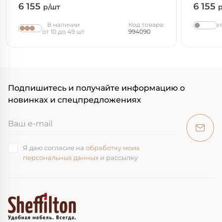
6 155
6 155
р/шт
В наличии
Код товара:
Н
от 10 до 49 шт
994090
Подпишитесь и получайте информацию о
новинках и спецпредложениях
Я даю согласие на
обработку моих
персональных данных
и рассылку