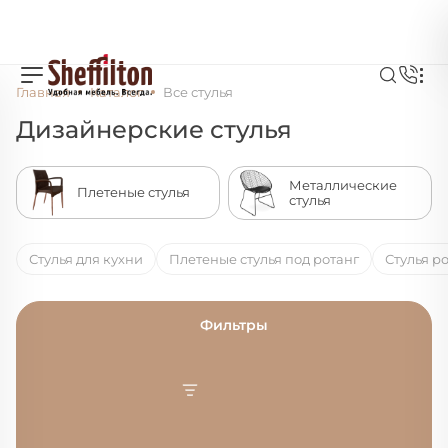
Главная
Каталог
Все стулья
Дизайнерские стулья
Металлические
Плетеные стулья
стулья
Стулья для кухни
Плетеные стулья под ротанг
Стулья р
Фильтры