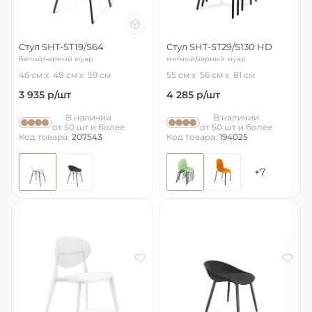
Стул SHT-ST19/S64
Стул SHT-ST29/S130 HD
белый/черный муар
мятный/черный муар
46 см
48 см
59 см
55 см
56 см
81 см
3 935
р/шт
4 285
р/шт
В наличии
В наличии
от 50 шт и более
от 50 шт и более
Код товара:
207543
Код товара:
194025
+7