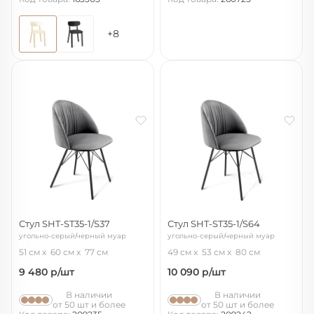
+8
Стул SHT-ST35-1/S37
Стул SHT-ST35-1/S64
угольно-серый/черный муар
угольно-серый/черный муар
51 см
60 см
77 см
49 см
53 см
80 см
9 480
р/шт
10 090
р/шт
В наличии
В наличии
от 50 шт и более
от 50 шт и более