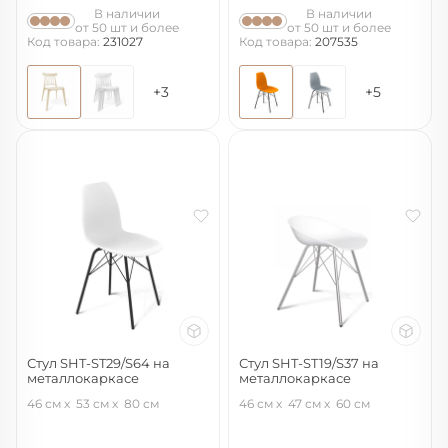
В наличии
В наличии
от 50 шт и более
от 50 шт и более
Код товара:
231027
Код товара:
207535
+3
+5
Стул SHT-ST29/S64 на
Стул SHT-ST19/S37 на
металлокаркасе
металлокаркасе
белый/черный муар
белый/хром лак
46 см
53 см
80 см
46 см
47 см
60 см