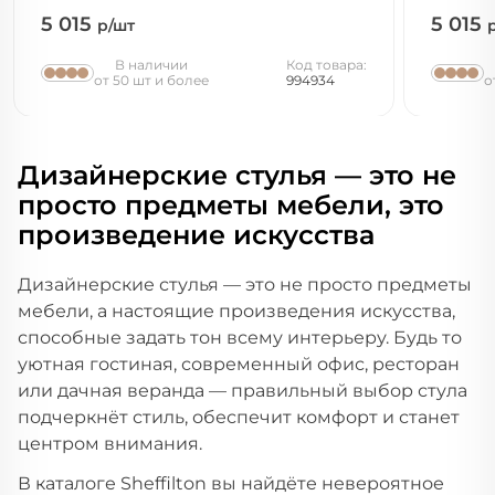
5 015
5 015
р/шт
В наличии
Код товара:
от 50 шт и более
994934
о
Дизайнерские стулья — это не
просто предметы мебели, это
произведение искусства
Дизайнерские стулья — это не просто предметы
мебели, а настоящие произведения искусства,
способные задать тон всему интерьеру. Будь то
уютная гостиная, современный офис, ресторан
или дачная веранда — правильный выбор стула
подчеркнёт стиль, обеспечит комфорт и станет
центром внимания.
В каталоге Sheffilton вы найдёте невероятное