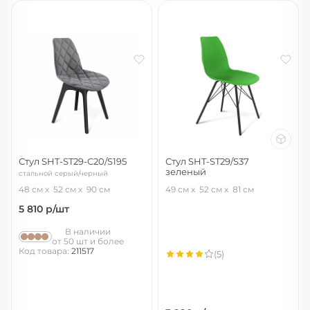
Стул SHT-ST29-С20/S195
Стул SHT-ST29/S37
зеленый
стальной серый/черный
зеленый ral6018/черный муар
48 см
52 см
90 см
49 см
52 см
81 см
5 810
р/шт
В наличии
от 50 шт и более
Код товара:
211517
(5)