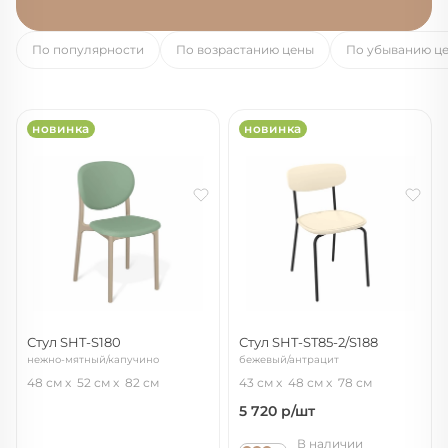
По популярности
По возрастанию цены
По убыванию ц
новинка
новинка
Стул SHT-S180
Стул SHT-ST85-2/S188
нежно-мятный/капучино
бежевый/антрацит
48 см
52 см
82 см
43 см
48 см
78 см
5 720
р/шт
В наличии