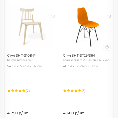
Стул SHT-S108-P
Стул SHT-ST29/S64
бежевый/бежевый
оранжевый ral2003/черный муар
54 см
55 см
82 см
46 см
53 см
80 см
(7)
(3)
4 750
р/шт
4 600
р/шт