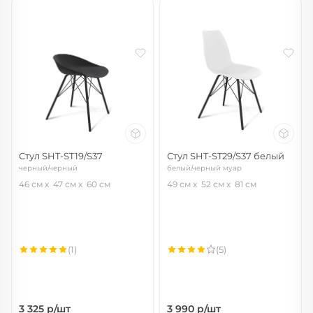
Стул SHT-ST19/S37
Стул SHT-ST29/S37 белый
черный/черный
белый/черный муар
46 см
47 см
60 см
49 см
52 см
81 см
(1)
(5)
3 325
р/шт
3 990
р/шт