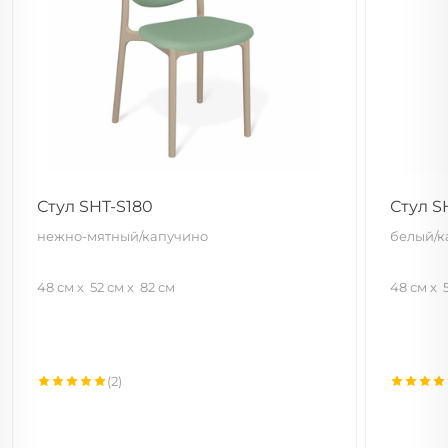
Стул SHT-S180
Стул S
нежно-мятный/капучино
белый/к
48 см
52 см
82 см
48 см
(2)