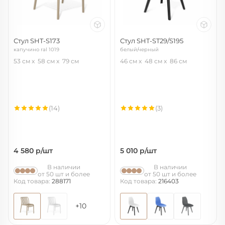
Стул SHT-S173
Стул SHT-ST29/S195
капучино ral 1019
белый/черный
53 см
58 см
79 см
46 см
48 см
86 см
(14)
(3)
4 580
р/шт
5 010
р/шт
В наличии
В наличии
от 50 шт и более
от 50 шт и более
Код товара:
288171
Код товара:
216403
+10