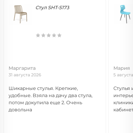
Стул SHT-S173
Маргарита
Мария
31 августа 2026
5 август
Шикарные стулья. Крепкие,
Стулья 
удобные. Взяла на дачу два стула,
интерь
потом докупила еще 2. Очень
клиники
довольна
кабине