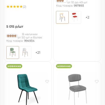
от 10 до 49 шт
Код товара:
997893
(2)
+2
5 015
р/шт
В наличии
от 50 шт и более
Код товара:
994934
+21
новинка
новинка