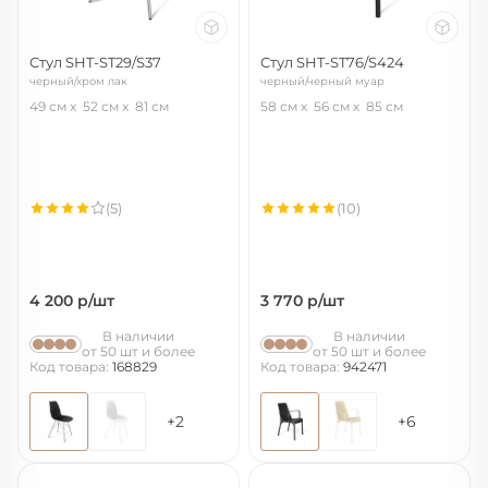
Стул SHT-ST29/S37
Стул SHT-ST76/S424
черный/хром лак
черный/черный муар
49 см
52 см
81 см
58 см
56 см
85 см
(5)
(10)
4 200
р/шт
3 770
р/шт
В наличии
В наличии
от 50 шт и более
от 50 шт и более
Код товара:
168829
Код товара:
942471
+2
+6