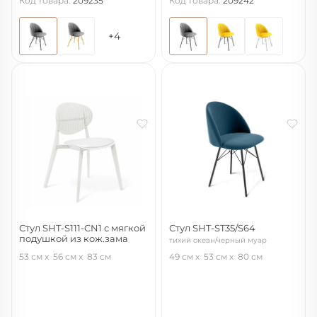
Код товара:
209235
Код товара:
209242
+4
Стул SHT-S111-CN1 с мягкой
Стул SHT-ST35/S64
подушкой из кож.зама
тихий океан/черный муар
белый/белый
53 см
56 см
83 см
49 см
53 см
80 см