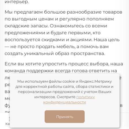
интерьер.
Мы предлагаем большое разнообразие товаров
по выгодным ценам и регулярно пополняем
складские запасы. Ознакомьтесь со всеми
предложениями и будьте первыми, кто
воспользуется скидками и акциями. Наша цель
— не просто продать мебель, а помочь вам
создать уникальный образ пространства.
Если вы хотите упростить процесс выбора, наша
команда поддержки всегда готова ответить на
любые вопросы. Мы поможем найти идеальные
Мы используем файлы cookie и Яндекс.Метрику
решения, которые станут любимой частью
для корректной работы сайта, сбора статистики и
вашего дома или ресторана. Наши буфеты и
персонализации предложений с учетом Ваших
интересов. Смотрите
политику
мебель для квартир благодаря продуманной
конфиденциальности
функциональности великолепно вписываются в
любой интерьер и придают помещению
Принять
эстетику и уют. Изделия — от красных
Каталог
Конструктор
Корзина
Избранное
ЛК
велюровых стульев до чёрных кабинетных