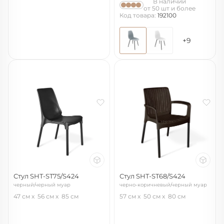
В наличии
от 50 шт и более
Код товара:
192100
+9
Стул SHT-ST75/S424
Стул SHT-ST68/S424
черный/черный муар
черно-коричневый/черный муар
(цинк)
47 см
56 см
85 см
57 см
50 см
80 см