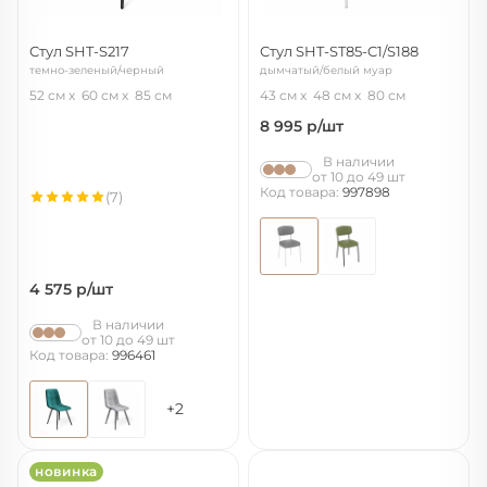
Стул SHT-S217
Стул SHT-ST85-C1/S188
темно-зеленый/черный
дымчатый/белый муар
52 см
60 см
85 см
43 см
48 см
80 см
8 995
р/шт
В наличии
от 10 до 49 шт
Код товара:
997898
(7)
4 575
р/шт
В наличии
от 10 до 49 шт
Код товара:
996461
+2
новинка