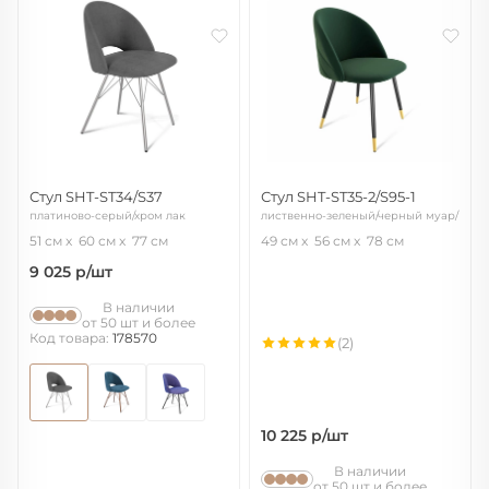
Стул SHT-ST34/S37
Стул SHT-ST35-2/S95-1
платиново-серый/хром лак
лиственно-зеленый/черный муар/
золото
51 см
60 см
77 см
49 см
56 см
78 см
9 025
р/шт
В наличии
от 50 шт и более
Код товара:
178570
(2)
10 225
р/шт
В наличии
от 50 шт и более