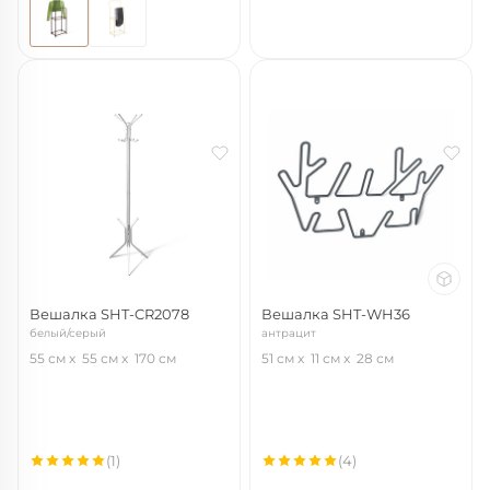
Вешалка SHT-CR2078
Вешалка SHT-WH36
белый/серый
антрацит
55 см
55 см
170 см
51 см
11 см
28 см
(1)
(4)