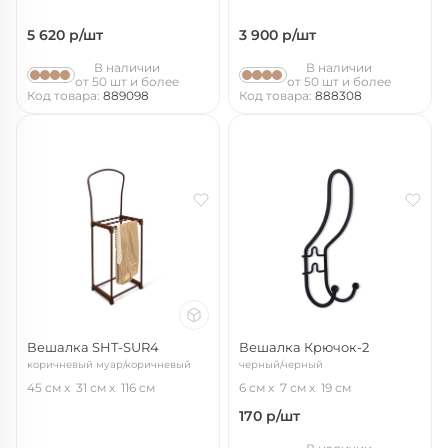
5 620
р/шт
3 900
р/шт
В наличии
В наличии
от 50 шт и более
от 50 шт и более
Код товара:
889098
Код товара:
888308
Вешалка SHT-SUR4
Вешалка Крючок-2
коричневый муар/коричневый
черный/черный
45 см
31 см
116 см
6 см
7 см
19 см
170
р/шт