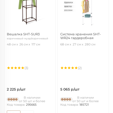
Вешалка SHT-SUR3
Система хранения SHT-
WR24 гардеробная
коричневый муар/коричневый
белый/серый
48 см
26 см
117 см
68 см
27 см
280 см
(3)
(2)
2 225
р/шт
5 065
р/шт
В наличии
В наличии
от 50 шт и более
от 50 шт и более
Код товара:
295665
Код товара:
185721