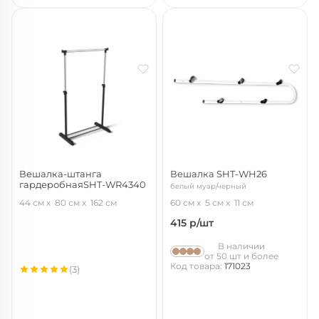
Вешалка-штанга
Вешалка SHT-WH26
гардеробнаяSHT-WR4340
белый муар/черный
черный/черный муар/хром лак
44 см
80 см
162 см
60 см
5 см
11 см
415
р/шт
В наличии
от 50 шт и более
Код товара:
171023
(3)