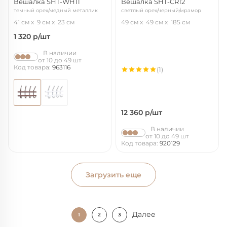
Вешалка SHT-WH11
Вешалка SHT-CR12
темный орех/медный металлик
светлый орех/черный/мрамор
41 см
9 см
23 см
49 см
49 см
185 см
1 320
р/шт
В наличии
от 10 до 49 шт
Код товара:
963116
(1)
12 360
р/шт
В наличии
от 10 до 49 шт
Код товара:
920129
Загрузить еще
Далее
1
2
3