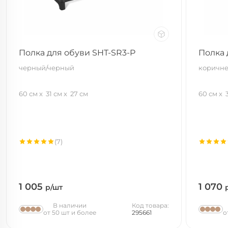
Полка для обуви SHT-SR3-P
Полка 
черный/черный
коричн
60 см
31 см
27 см
60 см
(7)
1 005
1 070
р/шт
В наличии
Код товара:
от 50 шт и более
295661
о