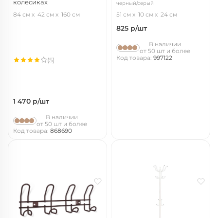
колесиках
черный/серый
хром/черный
84 см
42 см
160 см
51 см
10 см
24 см
825
р/шт
В наличии
от 50 шт и более
Код товара:
997122
(5)
1 470
р/шт
В наличии
от 50 шт и более
Код товара:
868690