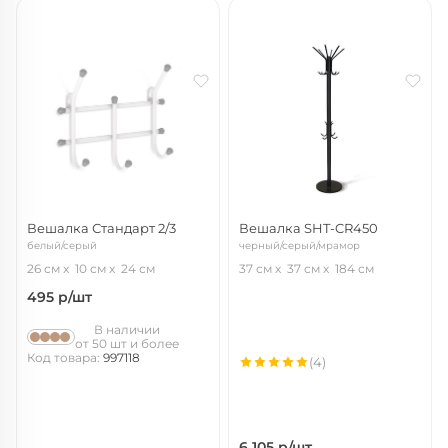
Вешалка Стандарт 2/3
Вешалка SHT-CR450
белый/серый
черный/серый/мрамор
26 см
10 см
24 см
37 см
37 см
184 см
495
р/шт
В наличии
от 50 шт и более
Код товара:
997118
(4)
6 105
р/шт