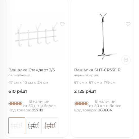
Вешалка Стандарт 2/5
Вешалка SHT-CR330 Р
белый/белый
черный/серый
47 см
10 см
24 см
67 см
67 см
179 см
610
р/шт
2 125
р/шт
В наличии
В наличии
от 50 шт и более
от 50 шт и более
Код товара:
997119
Код товара:
868604