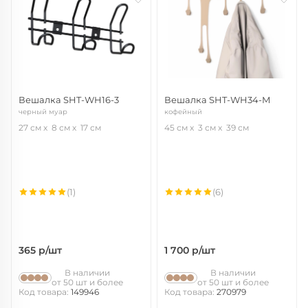
Вешалка SHT-WH16-3
Вешалка SHT-WH34-M
черный муар
кофейный
27 см
8 см
17 см
45 см
3 см
39 см
(1)
(6)
365
р/шт
1 700
р/шт
В наличии
В наличии
от 50 шт и более
от 50 шт и более
Код товара:
149946
Код товара:
270979