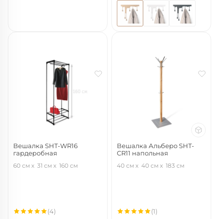
Вешалка SHT-WR16
Вешалка Альберо SHT-
гардеробная
CR11 напольная
черный/черный муар
прозрачный лак/алюм.мет
60 см
31 см
160 см
40 см
40 см
183 см
(4)
(1)