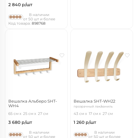
2 840
р/шт
В наличии
от 50 шт и более
Код товара:
898768
Вешалка Альберо SHT-
Вешалка SHT-WH22
WH4
прозрачный лак/ваниль
прозрачный лак/алюм.мет
65 см
25 см
27 см
43 см
17 см
27 см
3 680
р/шт
1 260
р/шт
В наличии
В наличии
от 50 шт и более
от 50 шт и более