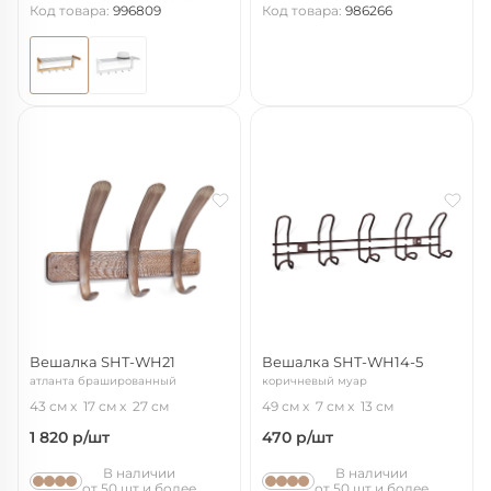
Код товара:
996809
Код товара:
986266
Вешалка SHT-WH21
Вешалка SHT-WH14-5
атланта брашированный
коричневый муар
43 см
17 см
27 см
49 см
7 см
13 см
1 820
р/шт
470
р/шт
В наличии
В наличии
от 50 шт и более
от 50 шт и более