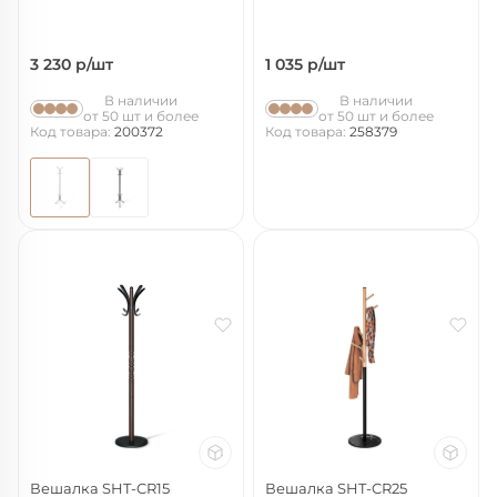
3 230
р/шт
1 035
р/шт
В наличии
В наличии
от 50 шт и более
от 50 шт и более
Код товара:
200372
Код товара:
258379
Вешалка SHT-CR15
Вешалка SHT-CR25