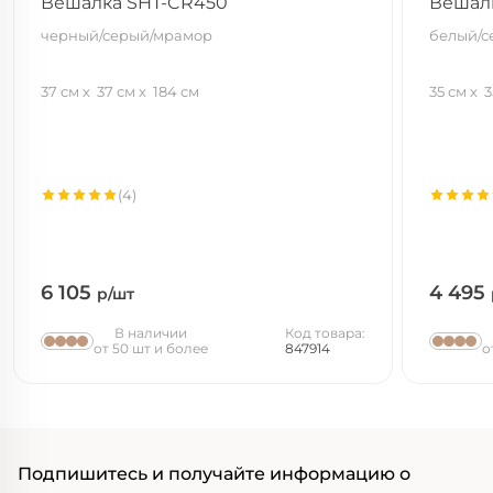
Вешалка SHT-CR450
Вешалк
черный/серый/мрамор
белый/с
37 см
37 см
184 см
35 см
3
(4)
6 105
4 495
р/шт
В наличии
Код товара:
от 50 шт и более
847914
о
Подпишитесь и получайте информацию о