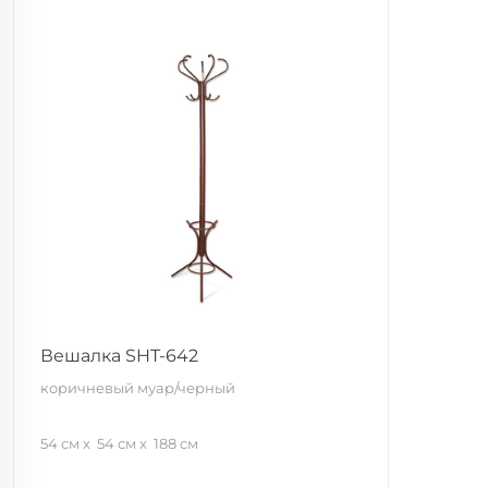
Вешалка SHT-642
коричневый муар/черный
54 см
54 см
188 см