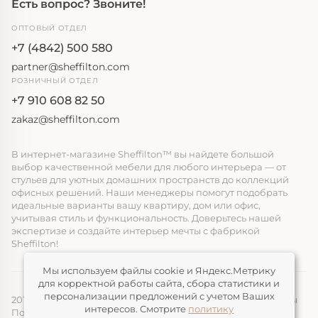
Есть вопрос? Звоните!
ОПТОВЫЙ ОТДЕЛ
+7 (4842) 500 580
partner@sheffilton.com
РОЗНИЧНЫЙ ОТДЕЛ
+7 910 608 82 50
zakaz@sheffilton.com
В интернет-магазине Sheffilton™ вы найдете большой
выбор качественной мебели для любого интерьера — от
стульев для уютных домашних пространств до коллекций
офисных решений. Наши менеджеры помогут подобрать
идеальные варианты вашу квартиру, дом или офис,
учитывая стиль и функциональность. Доверьтесь нашей
экспертизе и создайте интерьер мечты с фабрикой
Sheffilton!
Мы используем файлы cookie и Яндекс.Метрику
для корректной работы сайта, сбора статистики и
персонализации предложений с учетом Ваших
2014-2026, ООО «ЭЛМАТ», Sheffilton™ Все права защищены
интересов. Смотрите
политику
Политика конфиденциальности