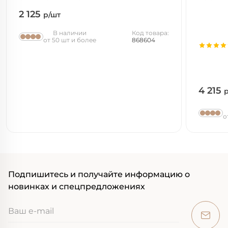
2 125
р/шт
В наличии
Код товара:
от 50 шт и более
868604
4 215
о
Подпишитесь и получайте информацию о
новинках и спецпредложениях