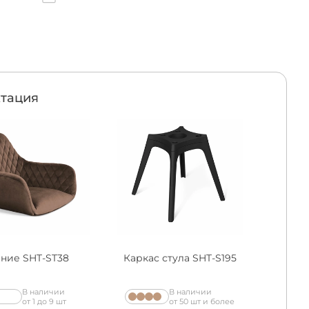
тация
ние SHT-ST38
Каркас стула SHT-S195
В наличии
В наличии
от 1 до 9 шт
от 50 шт и более