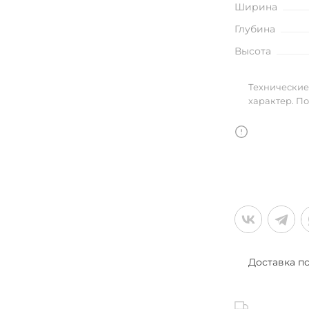
Ширина
улья
Глубина
Высота
в
Технические
характер. П
Доставка п