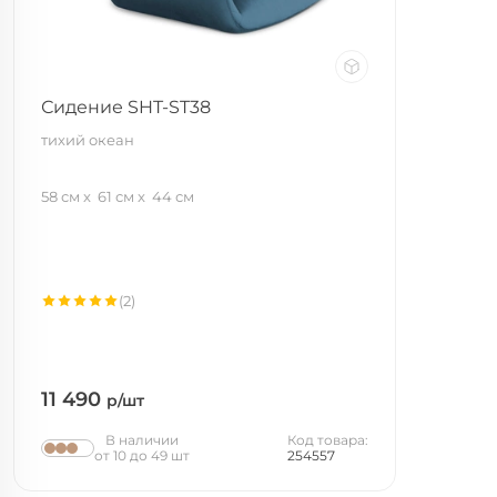
Сидение SHT-ST38
тихий океан
58 см
61 см
44 см
(2)
11 490
р/шт
В наличии
Код товара:
от 10 до 49 шт
254557