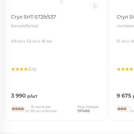
Стул SHT-ST29/S37
Стул S
белый/белый
листвен
49 см
52 см
81 см
51 см
6
(5)
3 990
9 675
р/шт
В наличии
Код товара:
от 50 шт и более
197488
о