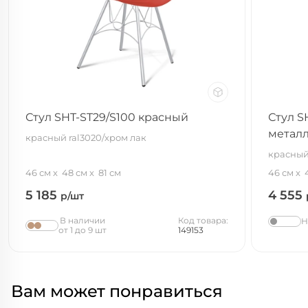
Стул SHT-ST29/S100 красный
Стул S
метал
красный ral3020/хром лак
красный
46 см
48 см
81 см
46 см
5 185
4 555
р/шт
В наличии
Код товара:
Н
от 1 до 9 шт
149153
Вам может понравиться