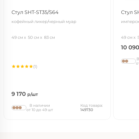
Стул SHT-ST35/S64
Стул S
кофейный ликер/черный муар
имперск
49 см
50 см
83 см
49 см
10 09
В
о
(1)
9 170
р/шт
В наличии
Код товара:
от 10 до 49 шт
149730