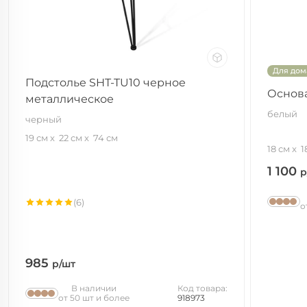
Для дом
Подстолье SHT-TU10 черное
Основа
металлическое
белый
черный
19 см
22 см
74 см
18 см
1
1 100
р
(6)
о
985
р/шт
В наличии
Код товара:
от 50 шт и более
918973