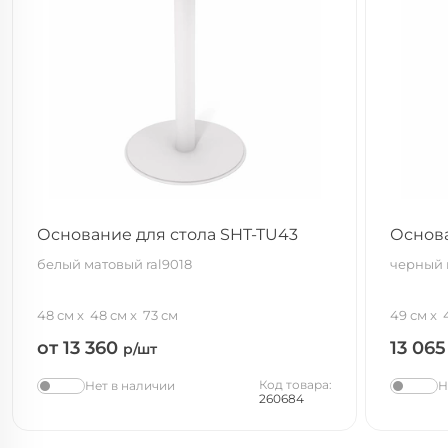
Основание для стола SHT-TU43
Основа
белый матовый ral9018
черный 
48 см
48 см
73 см
49 см
от 13 360
13 06
р/шт
Код товара:
Нет в наличии
Н
260684