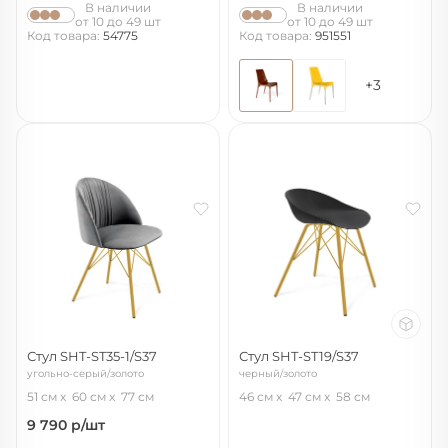
В наличии
В наличии
от 10 до 49 шт
от 10 до 49 шт
Код товара:
54775
Код товара:
951551
+3
Стул SHT-ST35-1/S37
Стул SHT-ST19/S37
угольно-серый/золото
черный/золото
51 см
60 см
77 см
46 см
47 см
58 см
9 790
р/шт