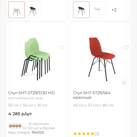
+2
Стул SHT-ST29/S130 HD
Стул SHT-ST29/S64
красный
мятный/черный муар
красный ral3020/черный муар
55 см
56 см
81 см
46 см
53 см
80 см
4 285
р/шт
В наличии
от 50 шт и более
Код товара:
194025
(3)