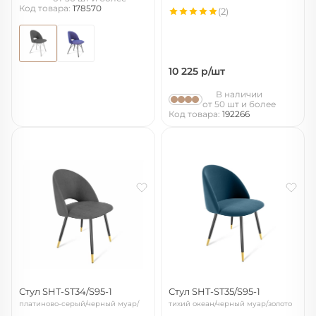
Код товара:
178570
(2)
10 225
р/шт
В наличии
от 50 шт и более
Код товара:
192266
Стул SHT-ST34/S95-1
Стул SHT-ST35/S95-1
платиново-серый/черный муар/
тихий океан/черный муар/золото
золото