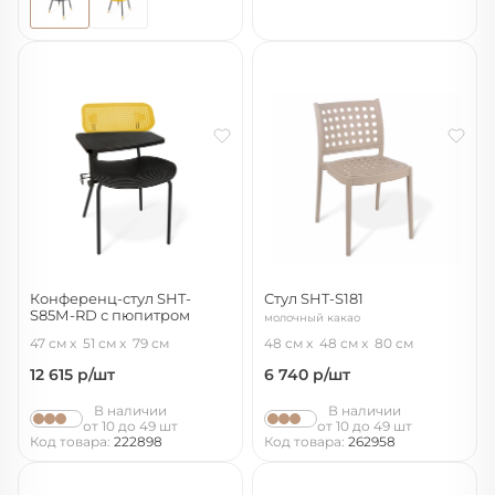
Конференц-стул SHT-
Стул SHT-S181
S85М-RD с пюпитром
молочный какао
желтый/черный/черный муар
47 см
51 см
79 см
48 см
48 см
80 см
12 615
р/шт
6 740
р/шт
В наличии
В наличии
от 10 до 49 шт
от 10 до 49 шт
Код товара:
222898
Код товара:
262958