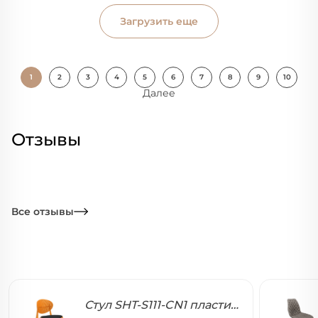
Загрузить еще
1
2
3
4
5
6
7
8
9
10
Далее
Отзывы
Все отзывы
Стул SHT-S111-CN1 пластиковый