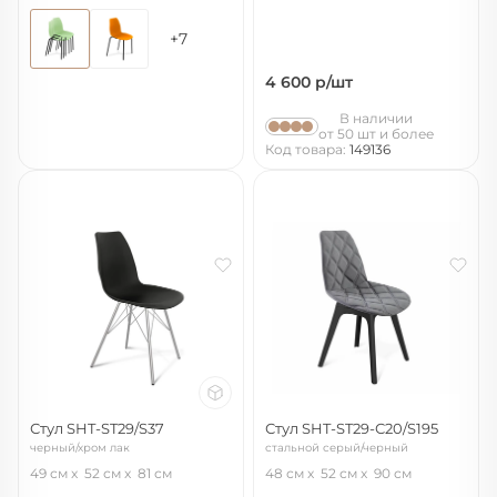
+7
4 600
р/шт
В наличии
от 50 шт и более
Код товара:
149136
Стул SHT-ST29/S37
Стул SHT-ST29-С20/S195
черный/хром лак
стальной серый/черный
49 см
52 см
81 см
48 см
52 см
90 см