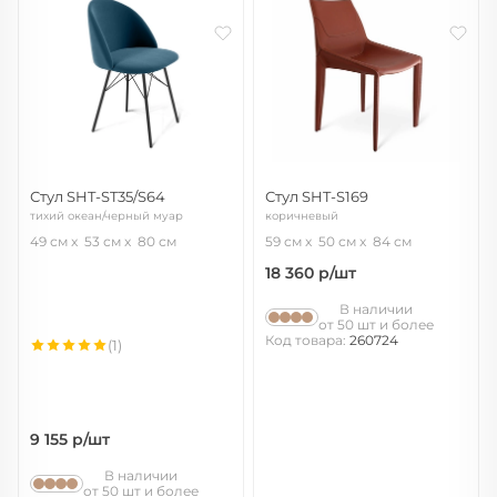
Стул SHT-ST35/S64
Стул SHT-S169
тихий океан/черный муар
коричневый
49 см
53 см
80 см
59 см
50 см
84 см
18 360
р/шт
В наличии
от 50 шт и более
Код товара:
260724
(1)
9 155
р/шт
В наличии
от 50 шт и более