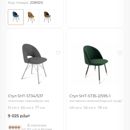
Код товара:
208920
Стул SHT-ST34/S37
Стул SHT-ST35-2/S95-1
платиново-серый/хром лак
лиственно-зеленый/черный муар/
золото
51 см
60 см
77 см
49 см
56 см
78 см
9 025
р/шт
В наличии
от 50 шт и более