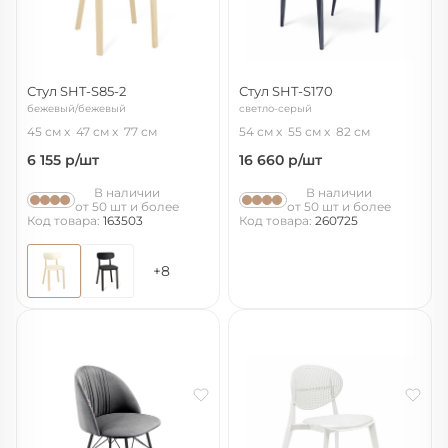
Стул SHT-S85-2
Стул SHT-S170
бежевый/бежевый
светло-серый
45 см
47 см
77 см
54 см
55 см
82 см
6 155
р/шт
16 660
р/шт
В наличии
В наличии
от 50 шт и более
от 50 шт и более
Код товара:
163503
Код товара:
260725
+8