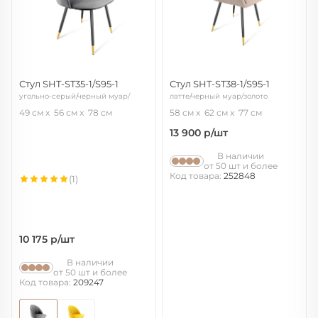
Стул SHT-ST35-1/S95-1
Стул SHT-ST38-1/S95-1
угольно-серый/черный муар/
латте/черный муар/золото
золото
49 см
56 см
78 см
58 см
62 см
77 см
13 900
р/шт
В наличии
от 50 шт и более
Код товара:
252848
(1)
10 175
р/шт
В наличии
от 50 шт и более
Код товара:
209247