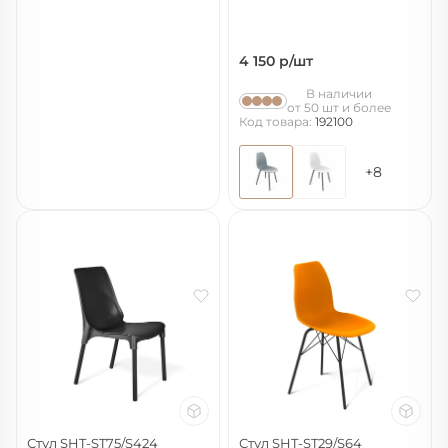
4 150
р/шт
В наличии
от 50 шт и более
Код товара:
192100
+8
Стул SHT-ST75/S424
Стул SHT-ST29/S64