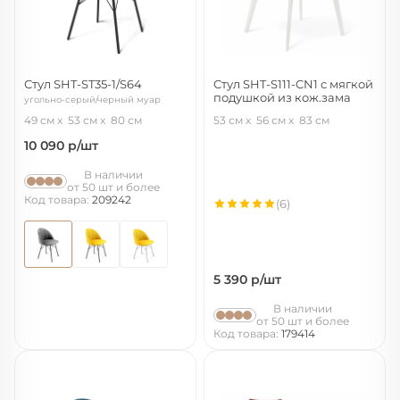
Стул SHT-ST35-1/S64
Стул SHT-S111-CN1 с мягкой
подушкой из кож.зама
угольно-серый/черный муар
белый/белый
49 см
53 см
80 см
53 см
56 см
83 см
10 090
р/шт
В наличии
от 50 шт и более
Код товара:
209242
(6)
5 390
р/шт
В наличии
от 50 шт и более
Код товара:
179414