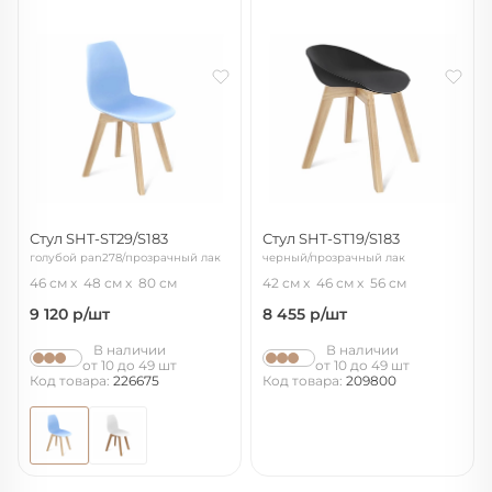
Стул SHT-ST29/S183
Стул SHT-ST19/S183
голубой pan278/прозрачный лак
черный/прозрачный лак
46 см
48 см
80 см
42 см
46 см
56 см
9 120
р/шт
8 455
р/шт
В наличии
В наличии
от 10 до 49 шт
от 10 до 49 шт
Код товара:
226675
Код товара:
209800