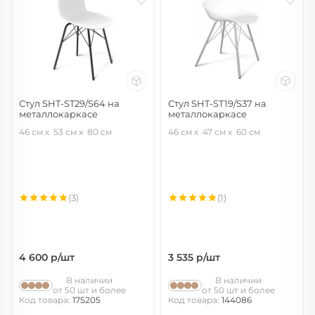
Стул SHT-ST29/S64 на
Стул SHT-ST19/S37 на
металлокаркасе
металлокаркасе
белый/черный муар
белый/хром лак
46 см
53 см
80 см
46 см
47 см
60 см
(3)
(1)
4 600
р/шт
3 535
р/шт
В наличии
В наличии
от 50 шт и более
от 50 шт и более
Код товара:
175205
Код товара:
144086