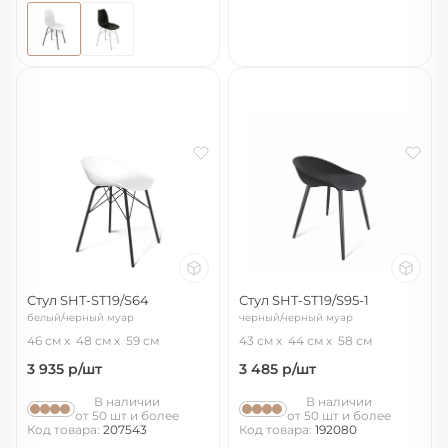
Стул SHT-ST19/S64
Стул SHT-ST19/S95-1
белый/черный муар
черный/черный муар
46 см
48 см
59 см
43 см
44 см
58 см
3 935
р/шт
3 485
р/шт
В наличии
В наличии
от 50 шт и более
от 50 шт и более
Код товара:
207543
Код товара:
192080