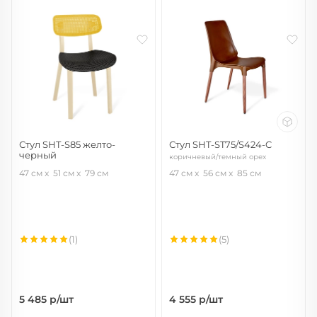
Стул SHT-S85 желто-
Стул SHT-ST75/S424-C
черный
коричневый/темный орех
желтый/черный/бежевый
47 см
51 см
79 см
47 см
56 см
85 см
(1)
(5)
5 485
р/шт
4 555
р/шт