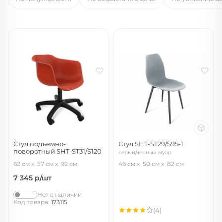
Стул подъемно-
Стул SHT-ST29/S95-1
поворотный SHT-ST31/S120
серый/черный муар
красный/черный муар
62 см
57 см
92 см
46 см
50 см
82 см
7 345
р/шт
Нет в наличии
Код товара:
173115
(4)