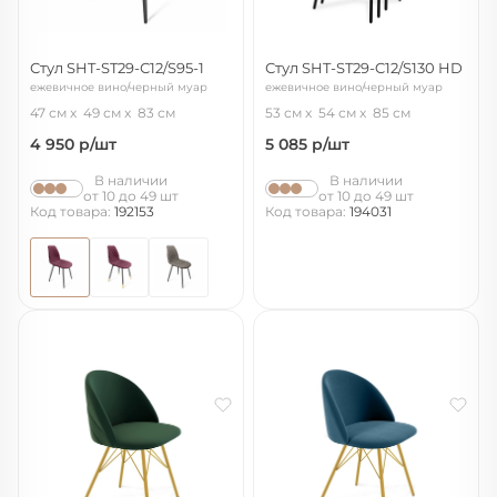
Стул SHT-ST29-С12/S95-1
Стул SHT-ST29-C12/S130 HD
ежевичное вино/черный муар
ежевичное вино/черный муар
47 см
49 см
83 см
53 см
54 см
85 см
4 950
р/шт
5 085
р/шт
В наличии
В наличии
от 10 до 49 шт
от 10 до 49 шт
Код товара:
192153
Код товара:
194031