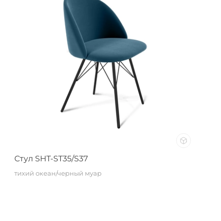
Стул SHT-ST35/S37
тихий океан/черный муар