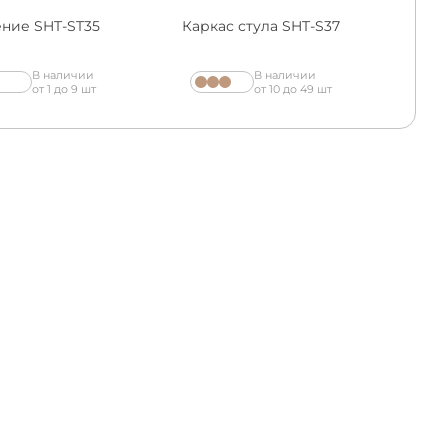
ние SHT-ST35
Каркас стула SHT-S37
В наличии
В наличии
от 1 до 9 шт
от 10 до 49 шт