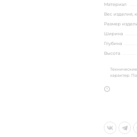
улья
Материал
Вес изделия, 
Размер издел
Ширина
в
Глубина
Высота
Технические
характер. П