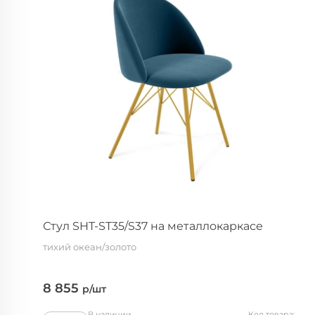
Стул SHT-ST35/S37 на металлокаркасе
тихий океан/золото
8 855
р/шт
В наличии
Код товара: