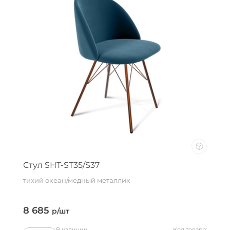
Стул SHT-ST35/S37
тихий океан/медный металлик
8 685
р/шт
В наличии
Код товара: