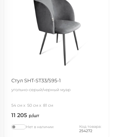
Стул SHT-ST33/S95-1
угольно-серый/черный муар
54 см
50 см
81 см
11 205
р/шт
Код товара:
Нет в наличии
254272