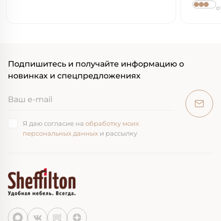
о
Подпишитесь и получайте информацию о
новинках и спецпредложениях
Я даю согласие на
обработку моих
персональных данных
и рассылку