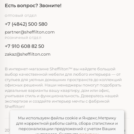
Есть вопрос? Звоните!
ОПТОВЫЙ ОТДЕЛ
+7 (4842) 500 580
partner@sheffilton.com
РОЗНИЧНЫЙ ОТДЕЛ
+7 910 608 82 50
zakaz@sheffilton.com
В интернет-магазине Sheffilton™ вы найдете большой
выбор качественной мебели для любого интерьера — от
стульев для уютных домашних пространств до коллекций
офисных решений. Наши менеджеры помогут подобрать
идеальные варианты вашу квартиру, дом или офис,
учитывая стиль и функциональность. Доверьтесь нашей
экспертизе и создайте интерьер мечты с фабрикой
Sheffilton!
Мы используем файлы cookie и Яндекс.Метрику
для корректной работы сайта, сбора статистики и
персонализации предложений с учетом Ваших
2014-2026, ООО «ЭЛМАТ», Sheffilton™ Все права защищены