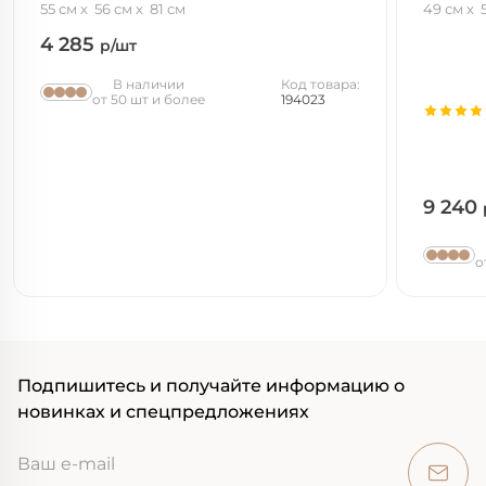
55 см
56 см
81 см
49 см
4 285
р/шт
В наличии
Код товара:
от 50 шт и более
194023
9 240
о
Подпишитесь и получайте информацию о
новинках и спецпредложениях