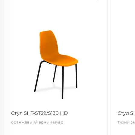
Стул SHT-ST29/S130 HD
Стул S
оранжевый/черный муар
тихий о