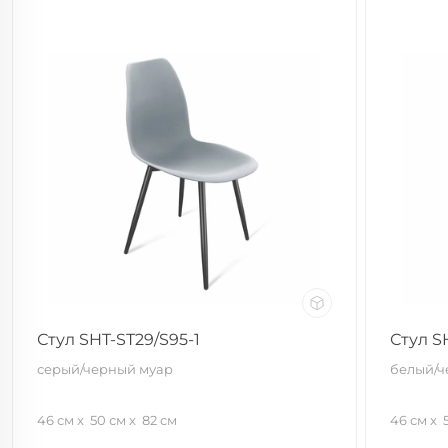
Стул SHT-ST29/S95-1
Стул S
серый/черный муар
белый/ч
46 см
50 см
82 см
46 см