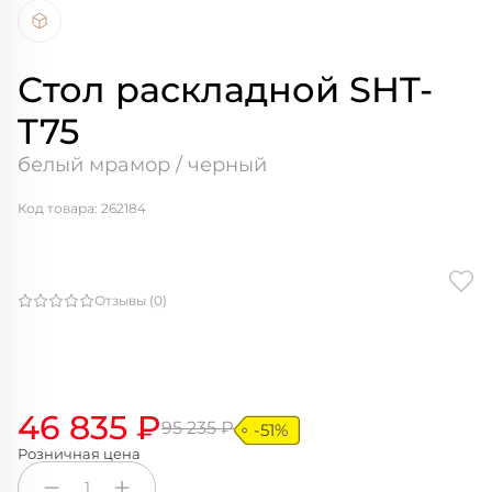
Стол раскладной SHT-
T75
белый мрамор / черный
Код товара: 262184
Отзывы (0)
46 835 ₽
95 235 ₽
-51%
Розничная цена
1