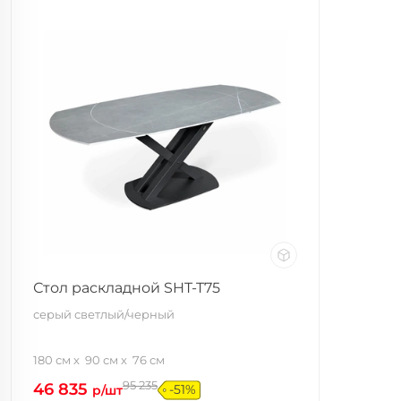
Стол раскладной SHT-T75
серый светлый/черный
180 см
90 см
76 см
95 235
46 835
-51%
р/шт