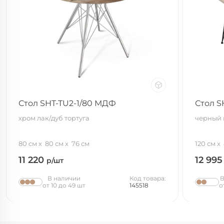
Стол SHT-TU2-1/80 МДФ
Стол S
хром лак/дуб тортуга
черный 
80 см
80 см
76 см
120 см
11 220
12 99
р/шт
В наличии
Код товара:
В
от 10 до 49 шт
145518
о