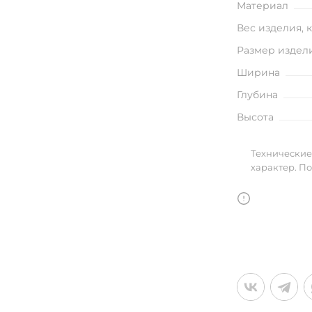
Материал
улья
Вес изделия, 
Размер издел
Ширина
в
Глубина
Высота
Технические
характер. П