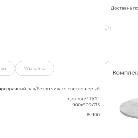
Доставка п
рки
Упаковка
Комплек
прозрачный лак/бетон чикаго светло-серый
дерево/ЛДСП
900x900x715
15.900