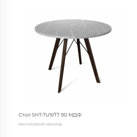
Стол SHT-TU9/TT 90 МДФ
венге/серый мрамор