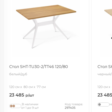
Стол SHT-TU30-2/TT46 120/80
Стол S
белый/дуб
черный/
120 см
80 см
77 см
120 см
23 485
23 48
р/шт
В наличии
Код товара:
Н
от 1 до 9 шт
297405