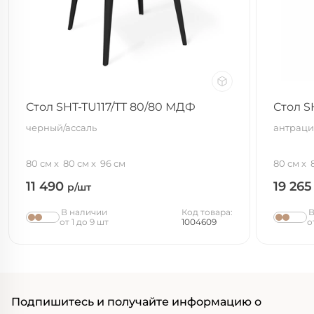
Стол SHT-TU117/TT 80/80 МДФ
Стол S
черный/ассаль
антраци
80 см
80 см
96 см
80 см
11 490
19 26
р/шт
В наличии
Код товара:
В
от 1 до 9 шт
1004609
о
Подпишитесь и получайте информацию о