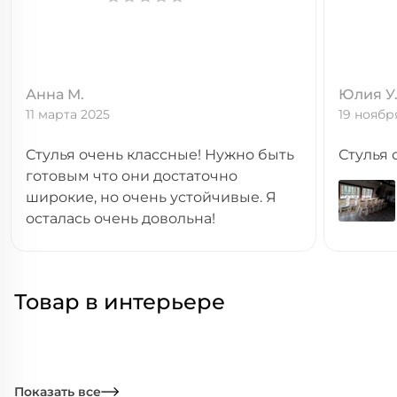
Анна М.
Юлия У
11 марта 2025
19 ноябр
Стулья очень классные! Нужно быть
Стулья 
готовым что они достаточно
широкие, но очень устойчивые. Я
осталась очень довольна!
Товар в интерьере
Показать все