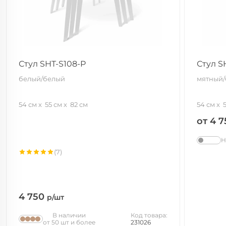
Стул SHT-S108-P
Стул S
белый/белый
мятный
54 см
55 см
82 см
54 см
от 4 
Н
(7)
4 750
р/шт
В наличии
Код товара:
от 50 шт и более
231026