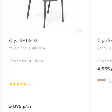
Стул SHT-S172
Стул S
темно-серый ral 7024
красный
47 см
58 см
82 см
62 см
5
4 565
о
(20)
5 075
р/шт