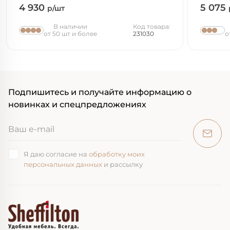
4 930
5 075
р/шт
В наличии
Код товара:
от 50 шт и более
231030
о
Подпишитесь и получайте информацию о
новинках и спецпредложениях
Я даю согласие на
обработку моих
персональных данных
и рассылку