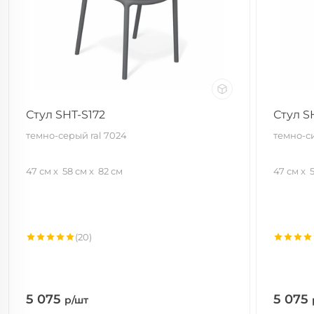
Стул SHT-S172
Стул S
темно-серый ral 7024
темно-с
47 см
58 см
82 см
47 см
(20)
5 075
5 075
р/шт