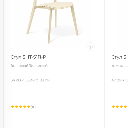
Стул SHT-S111-P
Стул S
бежевый/бежевый
темно-зе
54 см
55 см
83 см
47 см
(18)