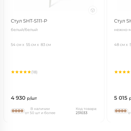
Стул SHT-S111-P
Стул S
белый/белый
нежно-м
54 см
55 см
83 см
48 см
(18)
4 930
5 015
р/шт
В наличии
Код товара:
от 50 шт и более
231033
о