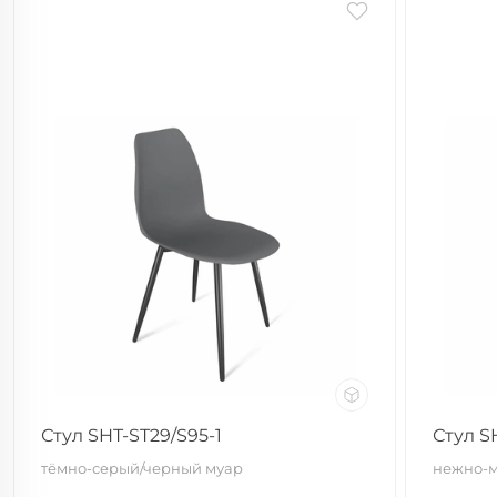
Стул SHT-ST29/S95-1
Стул S
тёмно-серый/черный муар
нежно-м