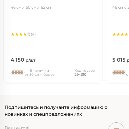
46 см
50 см
82 см
48 см
(4)
4 150
5 015
р/шт
В наличии
Код товара:
от 50 шт и более
294310
о
Подпишитесь и получайте информацию о
новинках и спецпредложениях