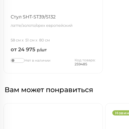
Стул SHT-ST39/S132
латте/золото/орех европейский
58 см
51 см
80 см
от 24 975
р/шт
Код товара:
Нет в наличии
259485
Вам может понравиться
Новин