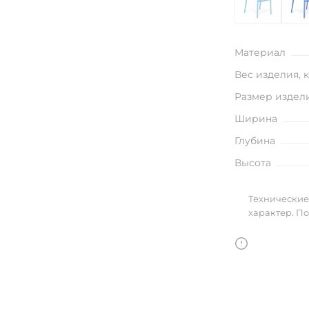
улья
Материал
Вес изделия, 
в
Размер издел
Ширина
Глубина
Высота
Технические
характер. П