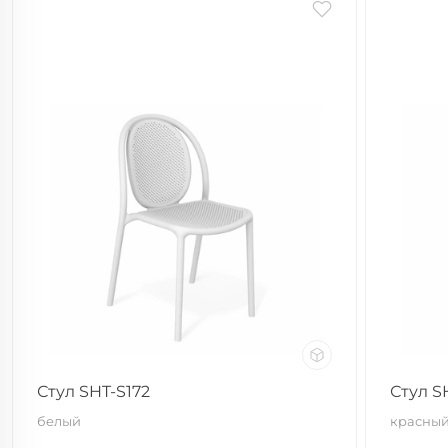
Стул SHT-S172
Стул S
белый
красный