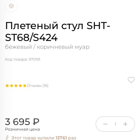
Плетеный стул SHT-
ST68/S424
бежевый / коричневый муар
Код товара: 970191
Отзывы (16)
3 695 ₽
1
Розничная цена
Этот товар купили
13761
раз