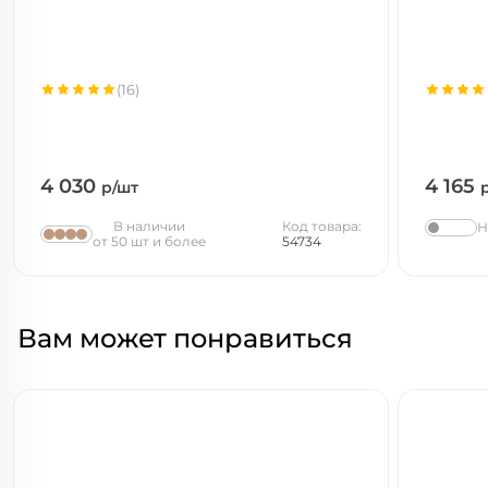
(16)
4 030
4 165
р/шт
В наличии
Код товара:
Н
от 50 шт и более
54734
Вам может понравиться