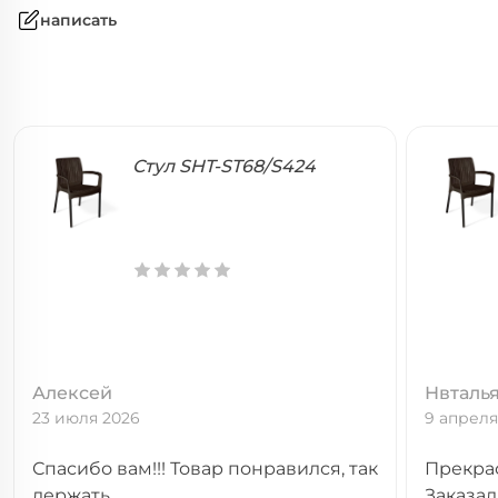
написать
Стул SHT-ST68/S424
Алексей
Нвталь
23 июля 2026
9 апреля
Спасибо вам!!! Товар понравился, так
Прекрас
держать
Заказал