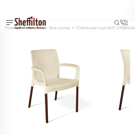
Главная
Каталог
Все стулья
Плетеный стул SHT-ST68/S42