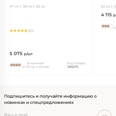
47 см
58 см
82 см
62 см
5
4 115
р
о
(20)
5 075
р/шт
В наличии
Код товара:
от 50 шт и более
286676
Подпишитесь и получайте информацию о
новинках и спецпредложениях