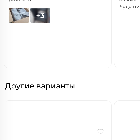
буду пи
+3
Другие варианты