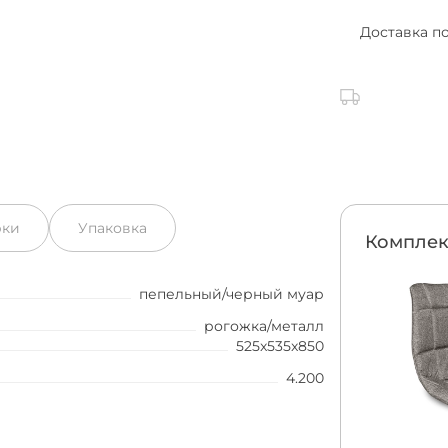
Доставка п
рки
Упаковка
Комплек
пепельный/черный муар
рогожка/металл
525x535x850
4.200