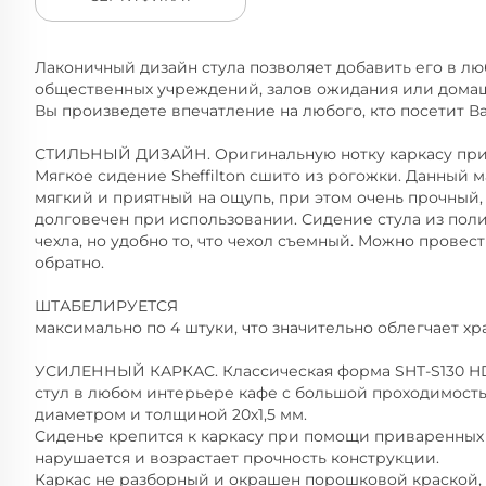
Лаконичный дизайн cтула позволяет добавить его в люб
общественных учреждений, залов ожидания или дома
Вы произведете впечатление на любого, кто посетит В
СТИЛЬНЫЙ ДИЗАЙН. Оригинальную нотку каркасу прид
Мягкое сидение Sheffilton сшито из рогожки. Данный 
мягкий и приятный на ощупь, при этом очень прочный,
долговечен при использовании. Сидение стула из поли
чехла, но удобно то, что чехол съемный. Можно провес
обратно.
ШТАБЕЛИРУЕТСЯ
максимально по 4 штуки, что значительно облегчает х
УСИЛЕННЫЙ КАРКАС. Классическая форма SHT-S130 HD 
стул в любом интерьере кафе с большой проходимост
диаметром и толщиной 20х1,5 мм.
Сиденье крепится к каркасу при помощи приваренных 
нарушается и возрастает прочность конструкции.
Каркас не разборный и окрашен порошковой краской,