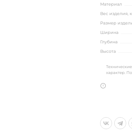
улья
Материал
Вес изделия, 
Размер издел
Ширина
в
Глубина
Высота
Технические
характер. П