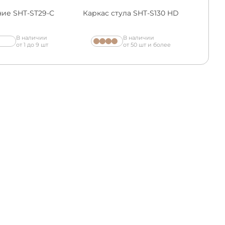
ие SHT-ST29-С
Каркас стула SHT-S130 HD
В наличии
В наличии
от 1 до 9 шт
от 50 шт и более